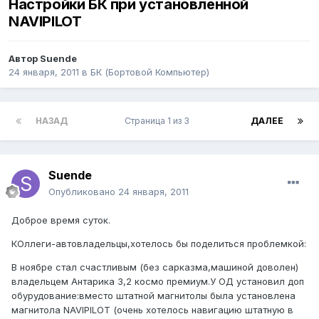
Настройки БК при установленной
NAVIPILOT
Автор
Suende
24 января, 2011
в
БК (Бортовой Компьютер)
НАЗАД
Страница 1 из 3
ДАЛЕЕ
Suende
Опубликовано
24 января, 2011
Доброе время суток.
КОллеги-автовладельцы,хотелось бы поделиться проблемкой:
В ноябре стал счастливым (без сарказма,машиной доволен)
владельцем Антарика 3,2 космо премиум.У ОД установил доп
обурудование:вместо штатной магнитолы была установлена
магнитола NAVIPILOT (очень хотелось навигацию штатную в