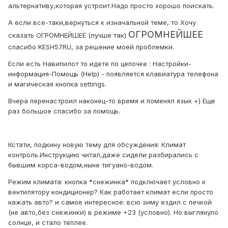
альтернативу,которая устроит.Надо просто хорошо поискать.
А если все-таки,вернуться к изначальной теме, то Хочу
ОГРОМНЕЙШЕЕ
сказать ОГРОМНЕЙШЕЕ (лучше так)
спасибо KESH57RU, за решение моей проблемки.
Если есть Навипилот то идете по цепочке : Настройки-
информация-Помощь (Help) - появляется клавиатура телефона
и магическая кнопка settings.
Вчера перенастроил наконец-то время и поменял язык +) Еще
раз большое спасибо за помощь.
Кстати, подкину новую тему для обсуждения: Климат
контроль.Инструкцию читал,даже сидели разбирались с
бывшим корса-водом,ныне тигуано-водом.
Режим климата: кнопка *снежинка* подключает условно к
вентилятору кондиционер? Как работает климат если просто
нажать авто? и самое интересное: всю зиму ездил с печкой
(не авто,без снежинки) в режиме +23 (условно). Но выглянуло
солнце, и стало теплее.