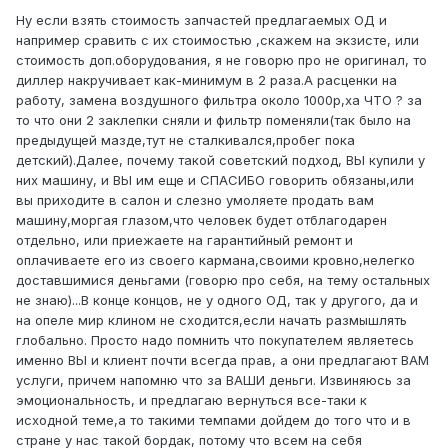
Ну если взять стоимость запчастей предлагаемых ОД и
например сравить с их стоимостью ,скажем на экзисте, или
стоимость доп.оборудования, я не говорю про не оригинал, то
диллер накручивает как-минимум в 2 раза.А расценки на
работу, замена воздушного фильтра около 1000р,ха ЧТО ? за
то что они 2 заклепки сняли и фильтр поменяли(так было на
предыдущей мазде,тут не сталкивался,пробег пока
детский).Далее, почему такой советский подход, ВЫ купили у
них машину, и ВЫ им еще и СПАСИБО говорить обязаны,или
вы приходите в салон и слезно умоляете продать вам
машину,моргая глазом,что человек будет отблагодарен
отдельно, или приежаете на гарантийный ремонт и
оплачиваете его из своего кармана,своими кровно,нелегко
доставшимися деньгами (говорю про себя, на тему остальных
не знаю)...В конце концов, не у одного ОД, так у другого, да и
на опеле мир клином не сходится,если начать размышлять
глобально. Просто надо помнить что покупателем являетесь
именно ВЫ и клиент почти всегда прав, а они предлагают ВАМ
услуги, причем напомню что за ВАШИ деньги. Извиняюсь за
эмоциональность, и предлагаю вернуться все-таки к
исходной теме,а то такими темпами дойдем до того что и в
стране у нас такой бордак, потому что всем на себя