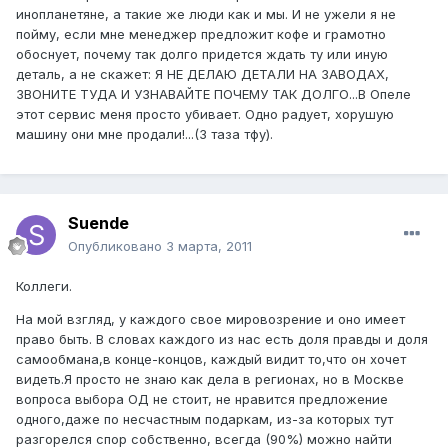
инопланетяне, а такие же люди как и мы. И не ужели я не
пойму, если мне менеджер предложит кофе и грамотно
обоснует, почему так долго придется ждать ту или иную
деталь, а не скажет: Я НЕ ДЕЛАЮ ДЕТАЛИ НА ЗАВОДАХ,
ЗВОНИТЕ ТУДА И УЗНАВАЙТЕ ПОЧЕМУ ТАК ДОЛГО...В Опеле
этот сервис меня просто убивает. Одно радует, хорушую
машину они мне продали!...(3 таза тфу).
Suende
Опубликовано
3 марта, 2011
Коллеги.
На мой взгляд, у каждого свое мировозрение и оно имеет
право быть. В словах каждого из нас есть доля правды и доля
самообмана,в конце-концов, каждый видит то,что он хочет
видеть.Я просто не знаю как дела в регионах, но в Москве
вопроса выбора ОД не стоит, не нравится предложение
одного,даже по несчастным подаркам, из-за которых тут
разгорелся спор собственно, всегда (90%) можно найти