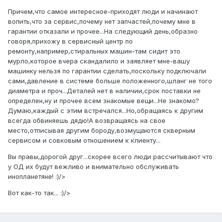
Причем,что самое интересное-приходят люди и начинают
вопить,что за сервис,почему нет запчастей,почему мне в
гарантии отказали и прочее...На следующий день,образно
говоря,прихожу в сервисный центр по
ремонту,например,стиральных машин-там сидит это
мурло,которое вчера скандалило и заявляет мне-вашу
машинку нельзя по гарантии сделать,поскольку подключали
сами,давление в системе больше положенного,шланг не того
диаметра и проч...Деталей нет в наличии,срок поставки не
определен,ну и прочее всем знакомые вещи...Не знакомо?
Думаю,каждый с этим встречался...Но,обращаясь к другим
всегда обвиняешь дядю!А возвращаясь на свое
место,отписывая другим бороду,возмущаются скверным
сервисом и совковым отношением к клиенту...
Вы правы,дорогой друг...скорее всего люди рассчитывают что
у ОД их будут вежливо и внимательно обслуживать
инопланетяне! :)/>
Вот как-то так... :)/>