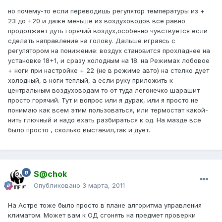
но почему-то если переводишь регулятор температуры из +
23 до +20 и даже меньше из воздуховодов все равно
продолжает дуть горячий воздух,особенно чувствуется если
сделать направление на голову. Дальше играясь с
регулятором на понижение: воздух становится прохладнее на
установке 18+1, и сразу холодным на 18. на Режимах лобовое
+ ноги при настройке + 22 (не в режиме авто) на стелко дует
холодный, в ноги теплый, а если руку приложить к
центральным воздуховодам то от туда легонечко шарашит
просто горячий. Тут и вопрос или я дурак, или я просто не
понимаю как всем этим пользоваться, или термостат какой-
нить глючный и надо ехать разбираться к од. На мазде все
было просто , сколько выставил,так и дует.
S@chok
Опубликовано
3 марта, 2011
На Астре тоже было просто в плане алгоритма управления
климатом. Может вам к ОД сгонять на предмет проверки