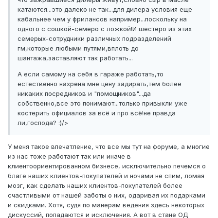
катаются...это далеко не так...для дилера условия еще
кабальнее чем у фрилансов например...поскольку на
одного с сошкой-семеро с ложкой!И шестеро из этих
семерых-сотрудники различных подразделений
гм,которые любыми путями,вплоть до
шантажа,заставляют так работать...
А если самому на себя в гараже работать,то
естественно нахрена мне цену задирать,тем более
никаких посредников и "помощников"...да
собственно,все это понимают...только привыкли уже
костерить официалов за всё и про всё!не правда
ли,господа? :)/>
У меня такое впечатление, что все мы тут на форуме, а многие
из нас тоже работают так или иначе в
клиентоориентированном бизнесе, исключительно печемся о
благе наших клиентов-покупателей и ночами не спим, ломая
мозг, как сделать наших клиентов-покупателей более
счастливыми от нашей заботы о них, одаривая их подарками
и скидками. Хотя, судя по манерам ведения здесь некоторых
дискуссий, попадаются и исключения. А вот в стане ОД