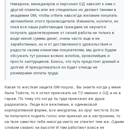
Наверное, менеджеров и персонал ОД завозят к нам с
другой планеты или же специально их делают такими в
академии GM, чтобы отбить навсегда желание покупать
автомобили этого производителя. Извините, коллеги, но
пока все наши работающие граждане не научатся
получать удовлетворение от своей работы не только в
виде некой суммы денег, очень часто еще и не
заработанных, но и от доставленного удовольствия и
радости своим клинетам-покупателям, мы долго будем
обсужать тут разных всяких жлобов, кровопийцев и
просто халтурщиков. Боюсь, что путь предстоит длиный и
долгий. И преодолеваться он будет отнюдь не
размерами оплаты труда.
Какая то жесткая защита GM пошла... Вы знаете когда у меня
была Тойота, то я хотел приезжать на ТО именно к ОД а не в
гараж. По тому что когда ты туда приезжал аж душа
радовалась. Люди все вежливые, в одинаковой
корпоративной форме, все аккуратны, во круг чистота. Если
ты попытался поднять голос или приехал не в настроении, то
на твое хамство тебе никогда никто не ответит тем же...Одним
словом сервис на высоте! И там работают вовсе не