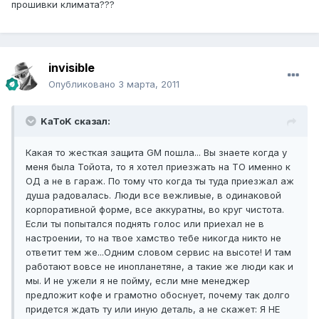
прошивки климата???
invisible
Опубликовано
3 марта, 2011
KaToK сказал:
Какая то жесткая защита GM пошла... Вы знаете когда у
меня была Тойота, то я хотел приезжать на ТО именно к
ОД а не в гараж. По тому что когда ты туда приезжал аж
душа радовалась. Люди все вежливые, в одинаковой
корпоративной форме, все аккуратны, во круг чистота.
Если ты попытался поднять голос или приехал не в
настроении, то на твое хамство тебе никогда никто не
ответит тем же...Одним словом сервис на высоте! И там
работают вовсе не инопланетяне, а такие же люди как и
мы. И не ужели я не пойму, если мне менеджер
предложит кофе и грамотно обоснует, почему так долго
придется ждать ту или иную деталь, а не скажет: Я НЕ