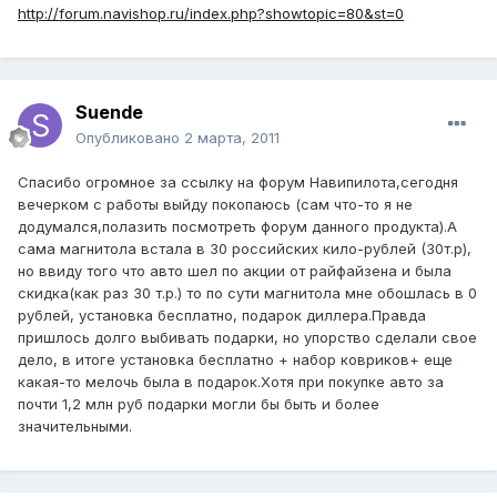
http://forum.navishop.ru/index.php?showtopic=80&st=0
Suende
Опубликовано
2 марта, 2011
Cпасибо огромное за ссылку на форум Навипилота,сегодня
вечерком с работы выйду покопаюсь (сам что-то я не
додумался,полазить посмотреть форум данного продукта).А
сама магнитола встала в 30 российских кило-рублей (30т.р),
но ввиду того что авто шел по акции от райфайзена и была
скидка(как раз 30 т.р.) то по сути магнитола мне обошлась в 0
рублей, установка бесплатно, подарок диллера.Правда
пришлось долго выбивать подарки, но упорство сделали свое
дело, в итоге установка бесплатно + набор ковриков+ еще
какая-то мелочь была в подарок.Хотя при покупке авто за
почти 1,2 млн руб подарки могли бы быть и более
значительными.