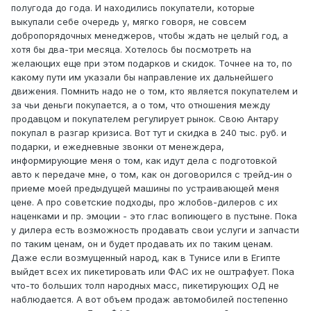
полугода до года. И находились покупатели, которые
выкупали себе очередь у, мягко говоря, не совсем
добропорядочных менеджеров, чтобы ждать не целый год, а
хотя бы два-три месяца. Хотелось бы посмотреть на
желающих еще при этом подарков и скидок. Точнее на то, по
какому пути им указали бы направление их дальнейшего
движения. Помнить надо не о том, кто является покупателем и
за чьи деньги покупается, а о том, что отношения между
продавцом и покупателем регулирует рынок. Свою Антару
покупал в разгар кризиса. Вот тут и скидка в 240 тыс. руб. и
подарки, и ежедневные звонки от менеждера,
информирующие меня о том, как идут дела с подготовкой
авто к передаче мне, о том, как он договорился с трейд-ин о
приеме моей предыдущей машины по устраивающей меня
цене. А про советские подходы, про жлобов-дилеров с их
наценками и пр. эмоции - это глас вопиющего в пустыне. Пока
у дилера есть возможность продавать свои услуги и запчасти
по таким ценам, он и будет продавать их по таким ценам.
Даже если возмущенный народ, как в Тунисе или в Египте
выйдет всех их пикетировать или ФАС их не оштрафует. Пока
что-то больших толп народных масс, пикетирующих ОД не
наблюдается. А вот объем продаж автомобилей постепенно