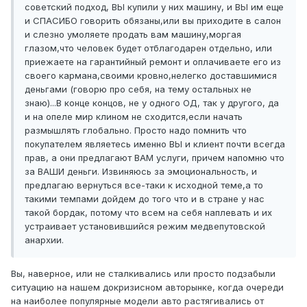
советский подход, ВЫ купили у них машину, и ВЫ им еще
и СПАСИБО говорить обязаны,или вы приходите в салон
и слезно умоляете продать вам машину,моргая
глазом,что человек будет отблагодарен отдельно, или
приежаете на гарантийный ремонт и оплачиваете его из
своего кармана,своими кровно,нелегко доставшимися
деньгами (говорю про себя, на тему остальных не
знаю)...В конце концов, не у одного ОД, так у другого, да
и на опеле мир клином не сходится,если начать
размышлять глобально. Просто надо помнить что
покупателем являетесь именно ВЫ и клиент почти всегда
прав, а они предлагают ВАМ услуги, причем напомню что
за ВАШИ деньги. Извиняюсь за эмоциональность, и
предлагаю вернуться все-таки к исходной теме,а то
такими темпами дойдем до того что и в стране у нас
такой бордак, потому что всем на себя наплевать и их
устраивает установившийся режим медвепутовской
анархии.
Вы, наверное, или не сталкивались или просто подзабыли
ситуацию на нашем докризисном авторынке, когда очереди
на наиболее популярные модели авто растягивались от