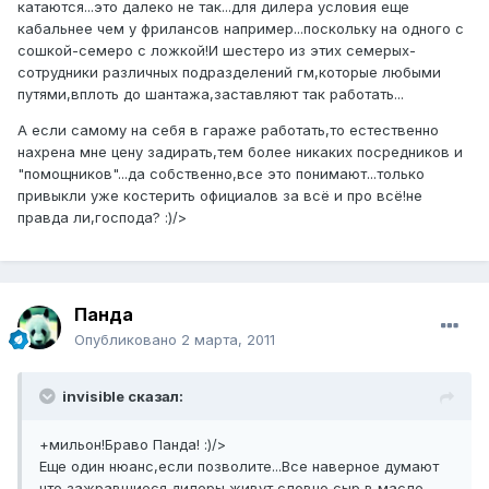
катаются...это далеко не так...для дилера условия еще
кабальнее чем у фрилансов например...поскольку на одного с
сошкой-семеро с ложкой!И шестеро из этих семерых-
сотрудники различных подразделений гм,которые любыми
путями,вплоть до шантажа,заставляют так работать...
А если самому на себя в гараже работать,то естественно
нахрена мне цену задирать,тем более никаких посредников и
"помощников"...да собственно,все это понимают...только
привыкли уже костерить официалов за всё и про всё!не
правда ли,господа? :)/>
Панда
Опубликовано
2 марта, 2011
invisible сказал:
+мильон!Браво Панда! :)/>
Еще один нюанс,если позволите...Все наверное думают
что зажравшиеся дилеры живут,словно сыр в масле