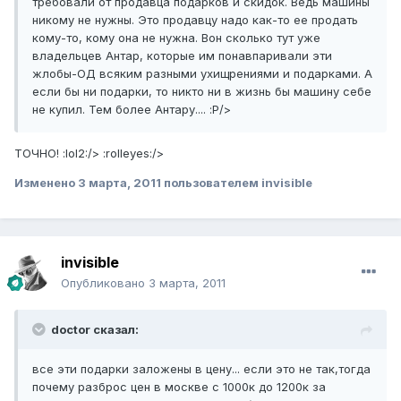
требовали от продавца подарков и скидок. Ведь машины
никому не нужны. Это продавцу надо как-то ее продать
кому-то, кому она не нужна. Вон сколько тут уже
владельцев Антар, которые им понавпаривали эти
жлобы-ОД всяким разными ухищрениями и подарками. А
если бы ни подарки, то никто ни в жизнь бы машину себе
не купил. Тем более Антару.... :P/>
ТОЧНО! :lol2:/> :rolleyes:/>
Изменено
3 марта, 2011
пользователем invisible
invisible
Опубликовано
3 марта, 2011
doctor сказал:
все эти подарки заложены в цену... если это не так,тогда
почему разброс цен в москве с 1000к до 1200к за