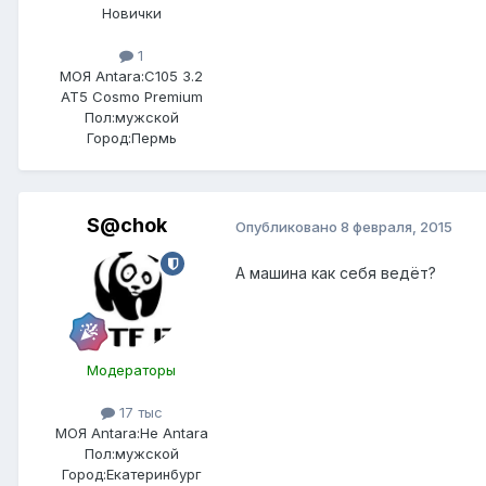
Новички
1
МОЯ Antara:
C105 3.2
AT5 Cosmo Premium
Пол:
мужской
Город:
Пермь
S@chok
Опубликовано
8 февраля, 2015
А машина как себя ведёт?
Модераторы
17 тыс
МОЯ Antara:
Не Antara
Пол:
мужской
Город:
Екатеринбург