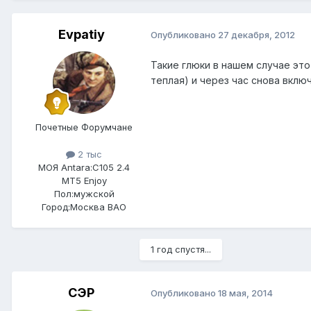
Evpatiy
Опубликовано
27 декабря, 2012
Такие глюки в нашем случае это
теплая) и через час снова вклю
Почетные Форумчане
2 тыс
МОЯ Antara:
C105 2.4
MT5 Enjoy
Пол:
мужской
Город:
Москва ВАО
1 год спустя...
СЭР
Опубликовано
18 мая, 2014