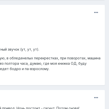
й звучок (ут, ут, ут).
твую, в обледенелых перекрестках, при поворотах, машина
ез полтора часа, думаю, где моя книжка ОД, буду
 едет бодро и па-взрослому.
 привод. Ночь постоит - гаснут. Потом снова!