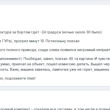
атура за бортом гдет -24 градуса (ночью около 30 было).
 ГУРа), прогрел минут 10. Потихоньку поехал.
го полного привода, сзади слева появился негромкий неприятны
поннимент). Пообедал, завел, поехал. А5 та картина. И чувс
думаю, приехал на объект, пошёл комиссию делать. Вышел чер
сить. Вжик, машина завелась, лампочка уже не горит, машинка
о, подскажите плиз!
полный комплект - отказали все системы, в том числе и полный