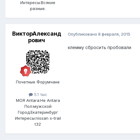
Интересы:
Всякие
разные.
ВикторАлександ
Опубликовано
8 февраля, 2015
рович
клемму сбросить пробовали
Почетные Форумчане
5.1 тыс
МОЯ Antara:
Не Antara
Пол:
мужской
Город:
Екатеринбург
Интересы:
nissan x-trail
t32