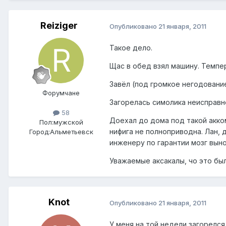
Reiziger
Опубликовано
21 января, 2011
Такое дело.
Щас в обед взял машину. Темпер
Завёл (под громкое негодование
Форумчане
Загорелась симолика неисправно
58
Доехал до дома под такой акком
Пол:
мужской
нифига не полноприводна. Лан, 
Город:
Альметьевск
инженеру по гарантии мозг выно
Уважаемые аксакалы, чо это был
Knot
Опубликовано
21 января, 2011
У меня на той недели загорелся 