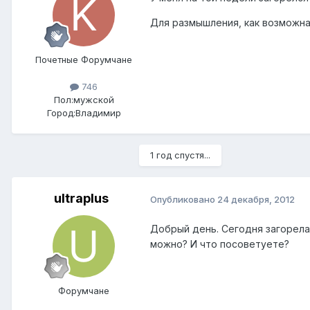
Для размышления, как возможная
Почетные Форумчане
746
Пол:
мужской
Город:
Владимир
1 год спустя...
ultraplus
Опубликовано
24 декабря, 2012
Добрый день. Сегодня загорелас
можно? И что посоветуете?
Форумчане