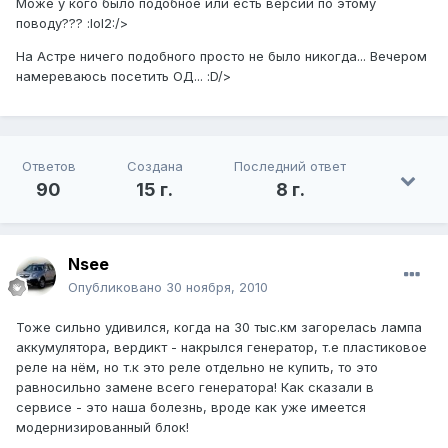
Може у кого было подобное или есть версии по этому
поводу??? :lol2:/>
На Астре ничего подобного просто не было никогда... Вечером
намереваюсь посетить ОД... :D/>
Ответов
Создана
Последний ответ
90
15 г.
8 г.
Nsee
Опубликовано
30 ноября, 2010
Тоже сильно удивился, когда на 30 тыс.км загорелась лампа
аккумулятора, вердикт - накрылся генератор, т.е пластиковое
реле на нём, но т.к это реле отдельно не купить, то это
равносильно замене всего генератора! Как сказали в
сервисе - это наша болезнь, вроде как уже имеется
модернизированный блок!