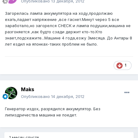
Опубликовано
13 декабря, 2012
Загорелась лампа аккумулятора на ходу,продолжаю
ехать,падает напряжение ,все гаснет.Минут через 5 все
заработало,но загорелся CHECK и лампа подушки,машина не
разгоняется ,как будто сзади держит кто-то.Кто
знает,подскажите...Машине 4 года,езжу 3месяца. До Антары 8
лет ездил на японках-таких проблем не было.
1
Maks
Опубликовано
14 декабря, 2012
Генератор издох, разрядился аккумулятор. Без
липиздричества машина не поедет.
1 месяц спустя...