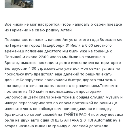
Всё никак не мог настроится,чтобы написать о своей поездке
из Германии на сваю родину Алтай.
Поездка состоялась в начале Августа этого года.Выехали мы
из Германии город Падербоерн,31 Июля в 6:00 местного
времени.В половине десятого мы были уже на границе с
Польшой,и около 22:00 часов мы были на таможне в
Бресте,таможню проходили долго выехали мы на територию
Беларуссии 4:30 утра,конешно уже вся моя семья устала но
поскольку путь предстоял ещё далёкий то решили ехать
дальше.Беларуссию проскочили быстро,дорога там хоть и
платная,но отличная жаль только с ограничением.Темпомат
поставил на 130 км/ч и наслождаешся просторами
Белоруссии.Дети спали жена тоже,в общем слушал музыку и
иногда переговаривался со своим братишкай по рации.Да
извените чють не забыл,к нам присоединился в поездку
братишка со своей семьёй на ТАЙЁТЕ РАФ 4 поэтому поездка
была на двух авто одна ОПЕЛЬ АНТАРА 2,0 TDI Automatik ну а
втарая названа выше.На границу с Россией добежали