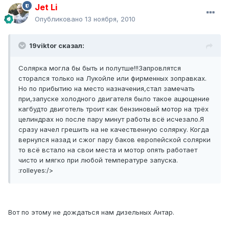
Jet Li
Опубликовано
13 ноября, 2010
19viktor сказал:
Солярка могла бы быть и полутше!!!Запровлятся
сторался только на Лукойле или фирменных зоправках.
Но по прибытию на место назначения,стал замечать
при,запуске холодного двигателя было такое ащющение
кагбудто двиготель троит как бензиновый мотор на трёх
целиндрах но после пару минут работы всё исчезало.Я
сразу начел грешить на не качественную солярку. Когда
вернулся назад и сжог пару баков европейской солярки
то всё встало на свои места и мотор опять работает
чисто и мягко при любой температуре запуска.
:rolleyes:/>
Вот по этому не дождаться нам дизельных Антар.