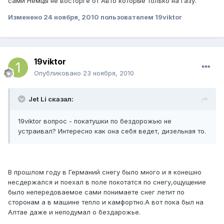
сами Немцы не восторге от Авто которые только на Газу.
Изменено
24 ноября, 2010
пользователем 19viktor
19viktor
Опубликовано
23 ноября, 2010
Jet Li сказал:
19viktor вопрос - покатушки по бездорожью не
устраивал? Интересно как она себя ведет, дизельная то.
В прошлом году в Германий снегу было много и я конешно
несдержался и поехал в поле покотатся по снегу,ощущение
было непередоваемое сами понимаете снег летит по
сторонам а в машине тепло и камфортно.А вот пока был на
Алтае даже и неподумал о бездарожье.