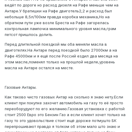
ведёт по дороге но расход дизеля на Рафе меньше чем на
Антаре.У братишки на Рафе двиготель2,2 и расход был
небольше 8,5л/100км правда коробка механика,Но на
обратном пути уже возле Бреста на Рафе загорелась
контрольная лампочка минимального уровня масла,грам
петсот пришлось долить.
Перед длительной поездкой мы оба меняли масла в
двиготелях.На Антаре перед поездкой было 27000км а на
Рафе 45000км и я ещё после Россий ездил два месяца на
этом масле,поменял только на прошлой неделе,уровень
масла на Антаре остался на месте.
Газовые Антары.
Как таково чисто газовых Антар на сколько я знаю нету.Если
клиент при покупке захочет автомобиль на газу то её просто
переоборудуют по его желанию.Газовая установка с работой
стоит 2500 Евро это Бензин Газ а если клиент хочет только на
газу то это удовольствие стоит ещё дороже потмушто БК
перепрошивают правдо я толком об этом мало што знаю и