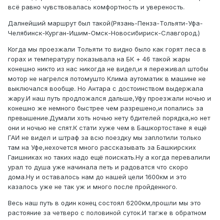
всё равно чувствовалась комфортность и увереность.
Далнейший маршрут был такой(Рязань-Пенза-Тольяти-Уфа-
Челябинск-Курган-Ишим-Омск-Новосибириск-Славгород.)
Когда мы проезжали Тольяти то видно было как горят леса в
горах и температуру показывала на БК + 46 такой жары
конешно никто из нас никогда не видел,и я переживал штобы
мотор не нагрелся потомушто Клима аутоматик в машине не
выключался вообще. Но Антара с достоинством выдержала
жару.И наш путь продложался дальше,Уфу проезжали ночью и
конешно же немного быстрее чем разрешено,и попались за
превышение.Думали хоть ночью нету бдителей порядка,но нет
они и ночью не спят.К стати хуже чем в Башкортостане я ещё
ГАИ не видел и штраф за всю поездку мы заплотили только
там на Уфе,нехочется много рассказывать за Башкирских
Гаишниках но таких надо ещё поискать.Ну а когда перевалили
урал то душа уже начинала петь и радоватся что скоро
дома.Ну и оставалось нам до нашей цели 1600км и это
казалось уже не так уж и много после пройденного.
Весь наш путь в один конец состоял 6200км,прошли мы это
растояние за четверо с половиной суток.И тагже в обратном