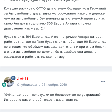
только по городу,расход увеличился до 10,8л.
Конешно разница с ОТТО двиготелем большая,но в Германий
за Автомобиль с дизельным мотором,налог намного дороже
чем на автомобиль с бензиновым двиготелем.Например я зс
свою Антару в год плачю 306 Евро а Антара с токим
двиготелем как у вас 2,4
будет стоить 164 Евро в год. А вот например Антара катороя
работает только на Газе будет стоить небольше 90 Евро в год
но с токим же объёмом как ваш двиготель и при этом бензин
в этом автомобиле не должен быть ваабще она должна
заводится и работать только на газу.
Jet Li
Опубликовано
23 ноября, 2010
19viktor вопрос - покатушки по бездорожью не устраивал?
Интересно как она себя ведет, дизельная то.