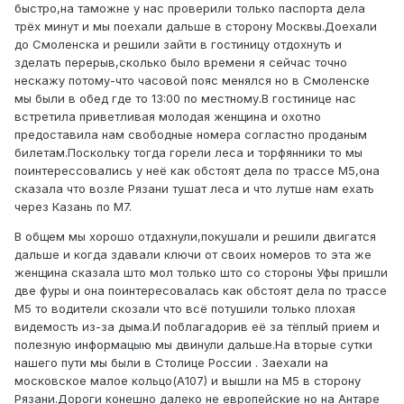
быстро,на таможне у нас проверили только паспорта дела
трёх минут и мы поехали дальше в сторону Москвы.Доехали
до Смоленска и решили зайти в гостиницу отдохнуть и
зделать перерыв,сколько было времени я сейчас точно
нескажу потому-что часовой пояс менялся но в Смоленске
мы были в обед где то 13:00 по местному.В гостинице нас
встретила приветливая молодая женщина и охотно
предоставила нам свободные номера согластно проданым
билетам.Поскольку тогда горели леса и торфянники то мы
поинтерессовались у неё как обстоят дела по трассе М5,она
сказала что возле Рязани тушат леса и что лутше нам ехать
через Казань по М7.
В общем мы хорошо отдахнули,покушали и решили двигатся
дальше и когда здавали ключи от своих номеров то эта же
женщина сказала што мол только што со стороны Уфы пришли
две фуры и она поинтересовалась как обстоят дела по трассе
М5 то водители скозали что всё потушили только плохая
видемость из-за дыма.И поблагадорив её за тёплый прием и
полезную информацыю мы двинули дальше.На вторые сутки
нашего пути мы были в Столице России . Заехали на
московское малое кольцо(А107) и вышли на М5 в сторону
Рязани.Дороги конешно далеко не европейские но на Антаре