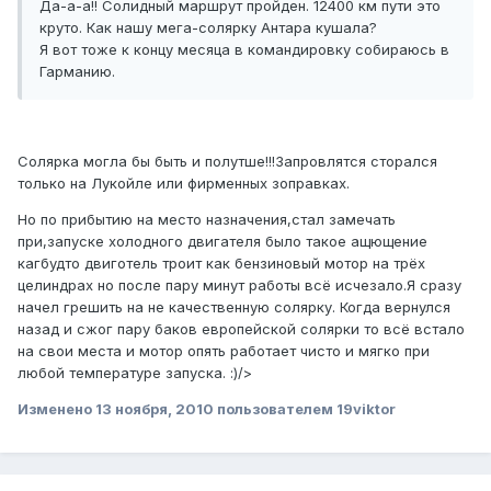
Да-а-а!! Солидный маршрут пройден. 12400 км пути это
круто. Как нашу мега-солярку Антара кушала?
Я вот тоже к концу месяца в командировку собираюсь в
Гарманию.
Солярка могла бы быть и полутше!!!Запровлятся сторался
только на Лукойле или фирменных зоправках.
Но по прибытию на место назначения,стал замечать
при,запуске холодного двигателя было такое ащющение
кагбудто двиготель троит как бензиновый мотор на трёх
целиндрах но после пару минут работы всё исчезало.Я сразу
начел грешить на не качественную солярку. Когда вернулся
назад и сжог пару баков европейской солярки то всё встало
на свои места и мотор опять работает чисто и мягко при
любой температуре запуска. :)/>
Изменено
13 ноября, 2010
пользователем 19viktor