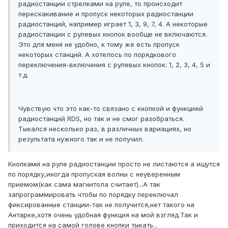
радиостанции стрелками на руле, то происходит
перескакивание и пропуск некоторых радиостанции
радиостанций, например играет 1, 3, 9, 7, 4. А некоторые
радиостанции с рулевых кнопок вообще не включаются.
Это для меня не удобно, к тому же есть пропуск
некоторых станций. А хотелось по порядкового
переключения-включения с рулевых кнопок: 1, 2, 3, 4, 5 и
т.д.
Чувствую что это как-то связано с кнопкой и функцией
радиостанций RDS, но так и не смог разобраться.
Тыкался несколько раз, в различных вариациях, но
результата нужного так и не получил.
Кнопками на руле радиостанции просто не листаются а ищутся
по порядку,иногда пропуская волны с неуверенным
приемом(как сама магнитола считает)...А так
запрограммировать чтобы по порядку переключал
фиксированные станции-так не получится,нет такого на
Антарке,хотя очень удобная функция на мой взгляд.Так и
приходится на самой голове кнопки тыкать...