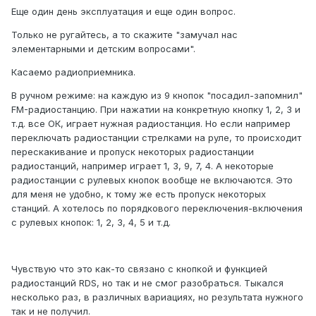
Еще один день эксплуатация и еще один вопрос.
Только не ругайтесь, а то скажите "замучал нас
элементарными и детским вопросами".
Касаемо радиоприемника.
В ручном режиме: на каждую из 9 кнопок "посадил-запомнил"
FM-радиостанцию. При нажатии на конкретную кнопку 1, 2, 3 и
т.д. все ОК, играет нужная радиостанция. Но если например
переключать радиостанции стрелками на руле, то происходит
перескакивание и пропуск некоторых радиостанции
радиостанций, например играет 1, 3, 9, 7, 4. А некоторые
радиостанции с рулевых кнопок вообще не включаются. Это
для меня не удобно, к тому же есть пропуск некоторых
станций. А хотелось по порядкового переключения-включения
с рулевых кнопок: 1, 2, 3, 4, 5 и т.д.
Чувствую что это как-то связано с кнопкой и функцией
радиостанций RDS, но так и не смог разобраться. Тыкался
несколько раз, в различных вариациях, но результата нужного
так и не получил.