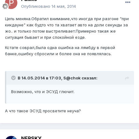
Опубликовано
14 мая, 2014
Цепь меняна.Обратил внимание,что иногда при разгоне "при
кикдауне" как будто что та хватает авто на доли секунды за
жо.. и только потом выстреливает.Примерно такая же
ситуация бывает и при спокойной езде.
Кстате соврал,была одна ошибка на лямбду в первой
банке,ошибку сбросили и более она не появлялась.
В 14.05.2014 в 17:03, S@chok сказал:
Возможно, что и ЭСУД глючит.
А что такое ЭСУД просветите неуча?
NERSKY