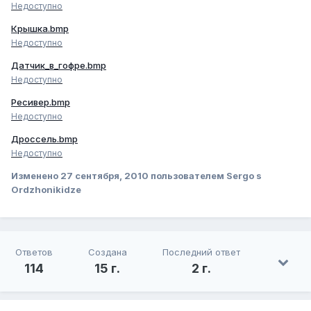
Недоступно
Крышка.bmp
Недоступно
Датчик_в_гофре.bmp
Недоступно
Ресивер.bmp
Недоступно
Дроссель.bmp
Недоступно
Изменено
27 сентября, 2010
пользователем Sergo s
Ordzhonikidze
Ответов
Создана
Последний ответ
114
15 г.
2 г.