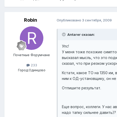
Robin
Опубликовано
3 сентября, 2009
Antarer сказал:
Упс!
У меня тоже похожие симптом
Почетные Форумчане
высказал мысль, что это под
сказал, что при резком уско
233
Город:
Одинцово
Кстати, какое ТО на 1350 км,
ним к ОД-установщику, он н
Отпишите результат.
Еще вопрос, коллеги. У нас 
надо тапку сильнее давить)?