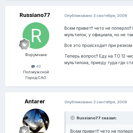
Russiano77
Опубликовано
3 сентября, 2009
Всем привет!! чето не поперло!
мультилок, у официала, но не та
Все это происходит при резком 
Форумчане
Теперь вопрос!! Еду на ТО 12 чи
мультилока, приеду туда гдк ст
40
Пол:
мужской
Город:
САО
Antarer
Опубликовано
3 сентября, 2009
Russiano77 сказал:
Всем привет!! чето не поперл