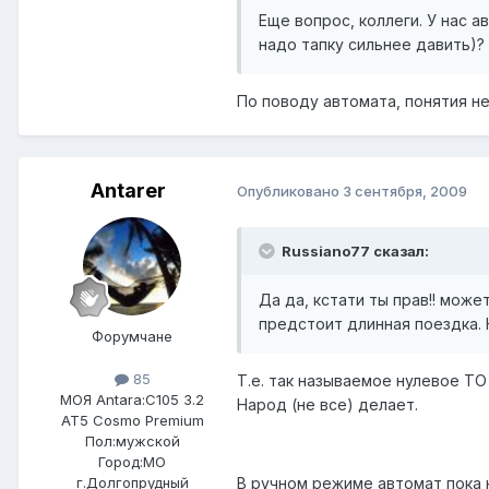
Еще вопрос, коллеги. У нас 
надо тапку сильнее давить)?
По поводу автомата, понятия не
Antarer
Опубликовано
3 сентября, 2009
Russiano77 сказал:
Да да, кстати ты прав!! може
предстоит длинная поездка. К
Форумчане
85
Т.е. так называемое нулевое ТО
МОЯ Antara:
C105 3.2
Народ (не все) делает.
AT5 Cosmo Premium
Пол:
мужской
Город:
МО
В ручном режиме автомат пока 
г.Долгопрудный