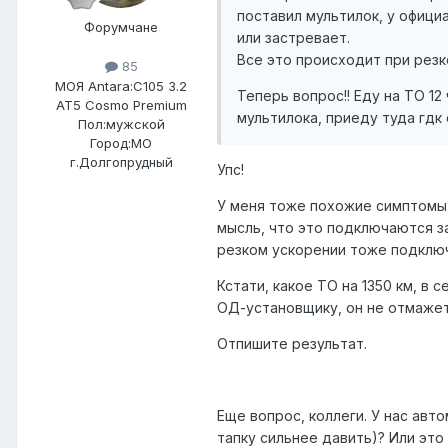
поставил мультилок, у официа
Форумчане
или застревает.
Все это происходит при резк
85
МОЯ Antara:
C105 3.2
Теперь вопрос!! Еду на ТО 12
AT5 Cosmo Premium
мультилока, приеду туда гдк
Пол:
мужской
Город:
МО
г.Долгопрудный
Упс!
У меня тоже похожие симптомы 
мысль, что это подключаются за
резком ускорении тоже подключ
Кстати, какое ТО на 1350 км, в 
ОД-установщику, он не отмажет
Отпишите результат.
Еще вопрос, коллеги. У нас авт
тапку сильнее давить)? Или эт