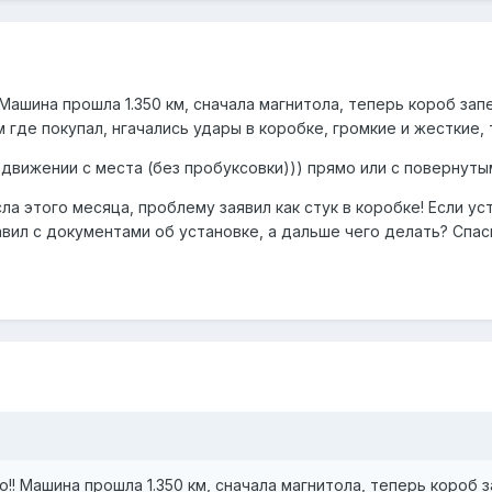
! Машина прошла 1.350 км, сначала магнитола, теперь короб за
м где покупал, нгачались удары в коробке, громкие и жесткие,
движении с места (без пробуксовки))) прямо или с повернутым
сла этого месяца, проблему заявил как стук в коробке! Если у
авил с документами об установке, а дальше чего делать? Спас
о!! Машина прошла 1.350 км, сначала магнитола, теперь короб 