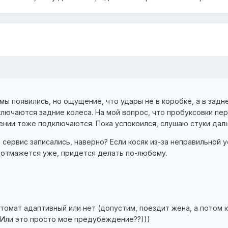
ы появились, но ощущение, что удары не в коробке, а в задн
ключаются задние колеса. На мой вопрос, что пробуксовки пер
рении тоже подключаются. Пока успокоился, слушаю стуки дальш
 в сервис записались, наверно? Если косяк из-за неправильной
е отмажется уже, придется делать по-любому.
автомат адаптивный или нет (допустим, поездит жена, а потом
 Или это просто мое предубеждение??)))