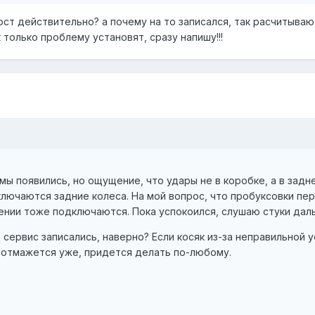
ост действительно? а почему на то записался, так расчитываю 
 только проблему установят, сразу напишу!!!
ы появились, но ощущение, что удары не в коробке, а в задн
ключаются задние колеса. На мой вопрос, что пробуксовки пер
рении тоже подключаются. Пока успокоился, слушаю стуки дал
 в сервис записались, наверно? Если косяк из-за неправильной
е отмажется уже, придется делать по-любому.