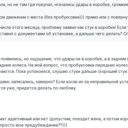
ла, но не там где покупал, нгачались удары в коробке, громки
ом движении с места (без пробуксовки))) прямо или с поверну
 числа этого месяца, проблему заявил как стук в коробке! Если
 ставил с документами об установке, а дальше чего делать? Сп
появились, но ощущение, что удары не в коробке, а в заднем
дние колеса. На мой вопрос, что пробуксовки передних колес 
аются. Пока успокоился, слушаю стуки дальше (хороший стук 
сервис записались, наверно? Если косяк из-за неправильной ус
ся уже, придется делать по-любому.
омат адаптивный или нет (допустим, поездит жена, а потом ко
о просто мое предубеждение??)))