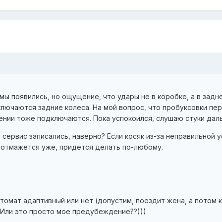
ы появились, но ощущение, что удары не в коробке, а в задн
ключаются задние колеса. На мой вопрос, что пробуксовки пер
рении тоже подключаются. Пока успокоился, слушаю стуки дал
 в сервис записались, наверно? Если косяк из-за неправильной
е отмажется уже, придется делать по-любому.
автомат адаптивный или нет (допустим, поездит жена, а потом
 Или это просто мое предубеждение??)))