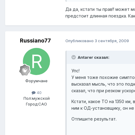
Да да, кстати ты прав!! может м
предстоит длинная поездка. Как
Russiano77
Опубликовано
3 сентября, 2009
Antarer сказал:
Упс!
У меня тоже похожие симптом
Форумчане
высказал мысль, что это под
сказал, что при резком уско
40
Пол:
мужской
Кстати, какое ТО на 1350 км,
Город:
САО
ним к ОД-установщику, он н
Отпишите результат.