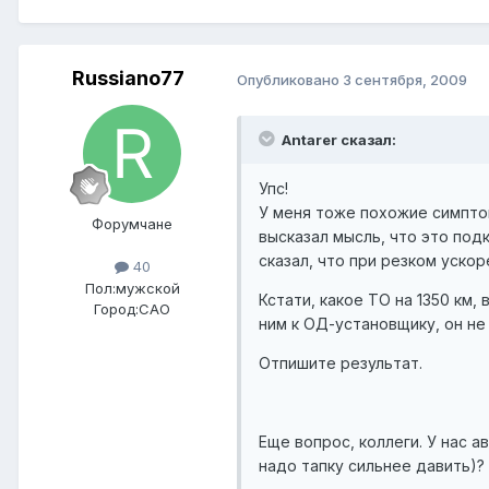
Russiano77
Опубликовано
3 сентября, 2009
Antarer сказал:
Упс!
У меня тоже похожие симптом
Форумчане
высказал мысль, что это под
сказал, что при резком уско
40
Пол:
мужской
Кстати, какое ТО на 1350 км,
Город:
САО
ним к ОД-установщику, он н
Отпишите результат.
Еще вопрос, коллеги. У нас 
надо тапку сильнее давить)?