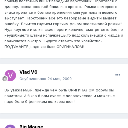
почему постоянно пищит передний парктроник. Обратился к
дилеру.-оказалось всё банально просто... Рамка номерного
знака крепится к болтам крепления кенгурятника,и немного
выступает. Парктроник всё это безобразие видит и выдаёт
ошибку. Лечится гнутием горячим феном пластиковой рамки!!!
Ну,а круглые итальянские пороги,конечно, смотрятся клёво,но
неудобные;то штаны испачкаешь,то подскользнёшся с них,да и
пачькаются быстро... Будете ставить это хозяйство-
ПОДУМАЙТЕ ,надо-ли быть ОРИГИНАЛОМ!
Vlad V6
Опубликовано
24 мая, 2009
Вы уважаемый, прежде чем быть ОРИГИНАЛОМ форум бы
почитали! И было б вам счастье человеческое и может не
надо было б фенчиком пользоваться !
Big Mouse