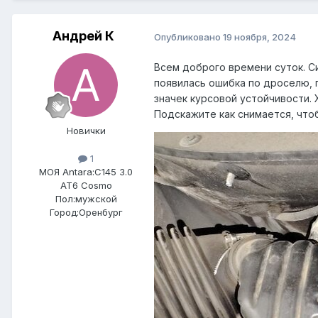
Андрей К
Опубликовано
19 ноября, 2024
Всем доброго времени суток. С
появилась ошибка по дроселю, п
значек курсовой устойчивости. Х
Подскажите как снимается, что
Новички
1
МОЯ Antara:
C145 3.0
AT6 Cosmo
Пол:
мужской
Город:
Оренбург