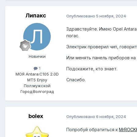
Липакс
Опубликовано
5 ноября, 2024
Здравствуйте. Имею Opel Antara
погас.
Электрик проверил чип, говорит
Новички
Или менять панель приборов на
1
Подскажите, кто знает.
МОЯ Antara:
C105 2.0D
Спасибо.
MT5 Enjoy
Пол:
мужской
Город:
Волгоград
bolex
Опубликовано
6 ноября, 2024
Попробуй обратиться к
MrROCK