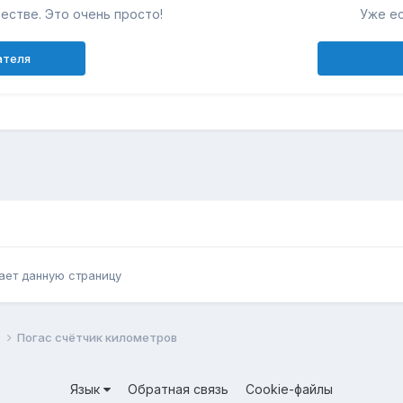
естве. Это очень просто!
Уже ес
ателя
ает данную страницу
й
Погас счётчик километров
Язык
Обратная связь
Cookie-файлы