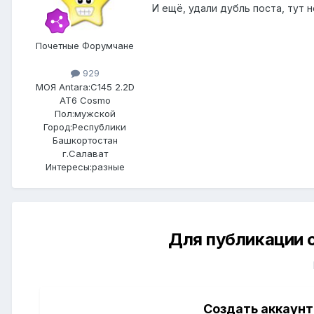
И ещё, удали дубль поста, тут 
Почетные Форумчане
929
МОЯ Antara:
C145 2.2D
AT6 Cosmo
Пол:
мужской
Город:
Республики
Башкортостан
г.Салават
Интересы:
разные
Для публикации 
Создать аккаунт