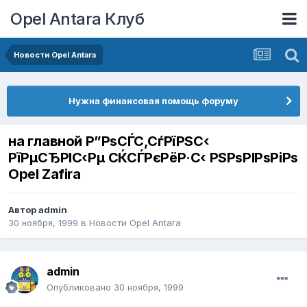
Opel Antara Клуб
Новости Opel Antara
Нужна финансовая помощь форуму
на главной Р”РѕСЃС‚СѓРїРЅС‹
РїРµСЂРІС‹Рµ СЌСЃРєРёР·С‹ РЅРѕРІРѕРіРѕ
Opel Zafira
Автор
admin
30 ноября, 1999
в
Новости Opel Antara
admin
Опубликовано
30 ноября, 1999