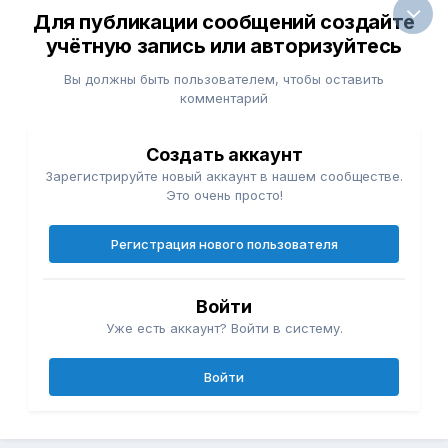
Для публикации сообщений создайте
учётную запись или авторизуйтесь
Вы должны быть пользователем, чтобы оставить
комментарий
Создать аккаунт
Зарегистрируйте новый аккаунт в нашем сообществе.
Это очень просто!
Регистрация нового пользователя
Войти
Уже есть аккаунт? Войти в систему.
Войти