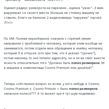
Оценил радиус разворота на парковке....оценка "ужас"...3 мин.
выруливал со своего места (больше не стоянку машину не
ставлю, благо на балконе 2 видеокамеры "наружки" торчат)
:P/>/>
По GM. Полная неразбериха: сначала с горячей линии
направили с проблемой к человеку, которая этим вообще не
занимается, потом отдали мое обращение в ячейку человеку
который !!! в отпуске (это при том, что я указал "срочно"),
потом наконец-то оно попало адресату, но и он не смог внести
ясность относительно того "Должно быть
полно размерное
ЗК
в машине в комплектаци Cosmo Premium или докатка?"
Теперь собственно вопрос ко всем: у кого-нибудь в Cosmo,
Cosmo Premium s. Cosmo Prmium + было
полно размерное
запасное колесо??? А то может зря я тут шум поднимаю.