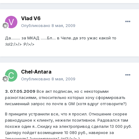
Vlad V6
Опубликовано
8 мая, 2009
Да.......... за МКАД .......Бл.... в Челе..да это ужас какой то
:lol2:/>/> :P/>/>
Chel-Antara
Опубликовано
8 мая, 2009
3. 07.05.2009
Все акт подписан, но с некоторыми
разногласиями, относительно которых хочу сформировать
письменный запрос по почте в GM (хотя вдруг отговорите?)
В принципе устранили все, что я просил. Отношение скорее
равнодушное к клиенту, нежели позитивное. Радовался там
похоже один я...Скидку на электропривод сделали 13 000 руб.
(дилеру пойдет возмещение 10 080 руб., наверное за
"просмотр" "некомплекта" :lol2:/>/> )