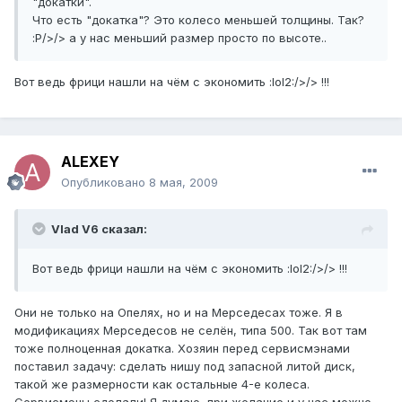
"докатки".
Что есть "докатка"? Это колесо меньшей толщины. Так?
:P/>/> а у нас меньший размер просто по высоте..
Вот ведь фрици нашли на чём с экономить :lol2:/>/> !!!
ALEXEY
Опубликовано
8 мая, 2009
Vlad V6 сказал:
Вот ведь фрици нашли на чём с экономить :lol2:/>/> !!!
Они не только на Опелях, но и на Мерседесах тоже. Я в
модификациях Мерседесов не селён, типа 500. Так вот там
тоже полноценная докатка. Хозяин перед сервисмэнами
поставил задачу: сделать нишу под запасной литой диск,
такой же размерности как остальные 4-е колеса.