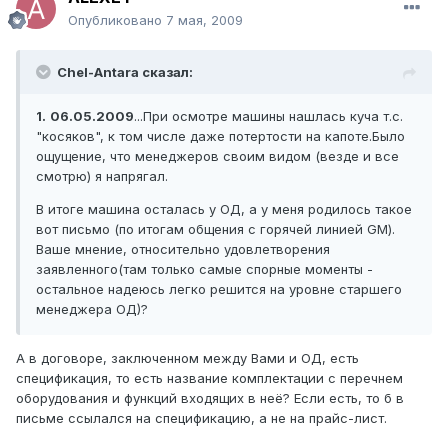
Опубликовано
7 мая, 2009
Chel-Antara сказал:
1.
06.05.2009
...При осмотре машины нашлась куча т.с.
"косяков", к том числе даже потертости на капоте.Было
ощущение, что менеджеров своим видом (везде и все
смотрю) я напрягал.
В итоге машина осталась у ОД, а у меня родилось такое
вот письмо (по итогам общения с горячей линией GM).
Ваше мнение, относительно удовлетворения
заявленного(там только самые спорные моменты -
остальное надеюсь легко решится на уровне старшего
менеджера ОД)?
А в договоре, заключенном между Вами и ОД, есть
спецификация, то есть название комплектации с перечнем
оборудования и функций входящих в неё? Если есть, то б в
письме ссылался на спецификацию, а не на прайс-лист.