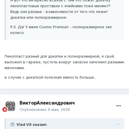
А вот что интересно всвязи с тем что ложат докатку
пенопластовые проставки с ячейками тоже меняют?
Ведь они разные - взависимости от того что лежит
докатка или полноразмерное.
P.S. Да! У меня Cosmo Premium - полноразмерное зап.
колесо.
Пенопласт разный для докатки и полноразмерной, я свой
выложил в гараже, пустоты вокруг запаски заполнил разными
мелочами.
в случае с докаткой полезная емкость больше...
ВикторАлександрович
Опубликовано
9 мая, 2009
Vlad V6 сказал: