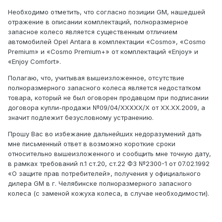
Необходимо отметить, что согласно позиции GM, нашедшей
отражение в описании комплектаций, полноразмерное
запасное колесо является существенным отличием
автомобилей Opel Antara в комплектации «Cosmo», «Cosmo
Premium» и «Cosmo Premium+» от комплектаций «Enjoy» и
«Enjoy Comfort».
Полагаю, что, учитывая вышеизложенное, отсутствие
полноразмерного запасного колеса является недостатком
товара, который не был оговорен продавцом при подписании
договора купли-продажи №09/04/XXXXX/X от XX.XX.2009, а
значит подлежит безусловному устранению.
Прошу Вас во избежание дальнейших недоразумений дать
мне письменный ответ в возможно короткие сроки
относительно вышеизложенного и сообщить мне точную дату,
в рамках требований п.1 ст.20, ст.22 ФЗ №2300-1 от 07.02.1992
«О защите прав потребителей», получения у официального
дилера GM в г. Челябинске полноразмерного запасного
колеса (с заменой кожуха колеса, в случае необходимости).