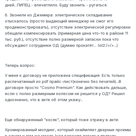
дней...ПИПЕЦ - впечатлило. Буду звонить - ругаться.
б. Звонили из Джемира: электрическое складывание
отыскалось (просто выдающий менеджер не смог его
продемонстрировать), отсутствие электрической регулировки
обещали компенсировать (примерная цена что-то в районе 11
тыс. руб.), отсутствие полно размерной запаски пока что
обсуждают сотрудники ОД (думаю прокатят... :lol2:/>/>...)
Теперь вопрос:
У меня к договору не приложена спецификация. Есть только
распечатанный из pdf прайс-лист(конечно без печатей)...В
договоре просто "Cosmo Premium". Как действовать дальше,
если с полно размерным колесом не решится у ОД? Решил
однозначно, что в акте об этом укажу...
Еще обнаруженный "косяк", который тоже отражу в акте:
Хромированный молдинг, который окаймляет дверные проемы
в одном и том же месте (над верхним левым и правым