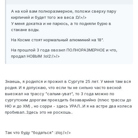
А на кой вам полноразмерное, положи сверху пару
кирпичей и будет того же веса :D/>/>
У меня докатка и не парюсь, а то подняли бурю в
стакане воды.
На Косме стоят нормальный алюминий на 18".
На прошлой 3 года овозил ПОЛНОРАЗМЕРНОЕ и что,
продал НОВЫМ :lol2:/>/>
Знаешь, я родился и прожил в Сургуте 25 лет. У меня там вся
родня. И я допускаю, что если ты не сильно часто весной
выезжал на трассу "салым-уват", то 3 года можно по
сургутским дорогам проездить безаварийно (плюс трассы до
НЮ и до ХМ) , но сорри - здесь УРАЛ...И я на астре два колеса
пробивал..Здесь это не роскошь..
Так что буду "бодаться" :zloj:/>/>