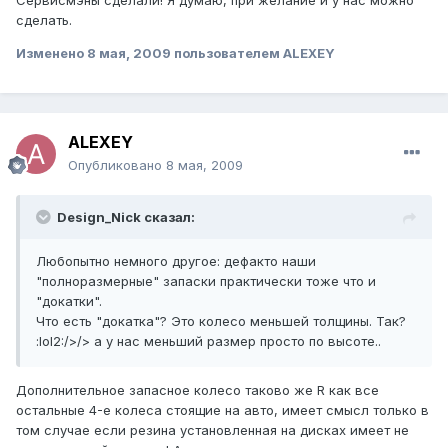
Сервисмэны сделали! Я думаю, при желание и у нас можно
сделать.
Изменено
8 мая, 2009
пользователем ALEXEY
ALEXEY
Опубликовано
8 мая, 2009
Design_Nick сказал:
Любопытно немного другое: дефакто наши
"полноразмерные" запаски практически тоже что и
"докатки".
Что есть "докатка"? Это колесо меньшей толщины. Так?
:lol2:/>/> а у нас меньший размер просто по высоте..
Дополнительное запасное колесо таково же R как все
остальные 4-е колеса стоящие на авто, имеет смысл только в
том случае если резина установленная на дисках имеет не