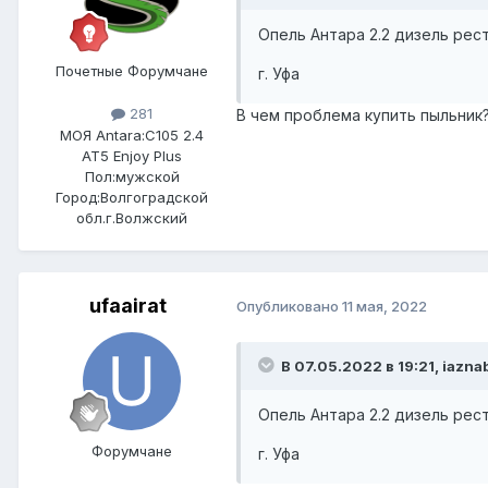
Опель Антара 2.2 дизель рест
Почетные Форумчане
г. Уфа
281
В чем проблема купить пыльник
МОЯ Antara:
C105 2.4
AT5 Enjoy Plus
Пол:
мужской
Город:
Волгоградской
обл.г.Волжский
ufaairat
Опубликовано
11 мая, 2022
В 07.05.2022 в 19:21, iazna
Опель Антара 2.2 дизель рест
Форумчане
г. Уфа