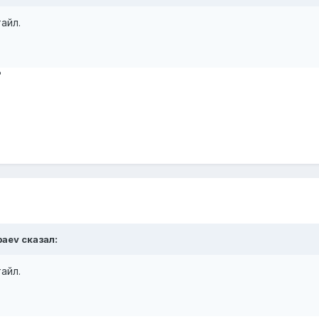
айл.
?
baev сказал:
айл.