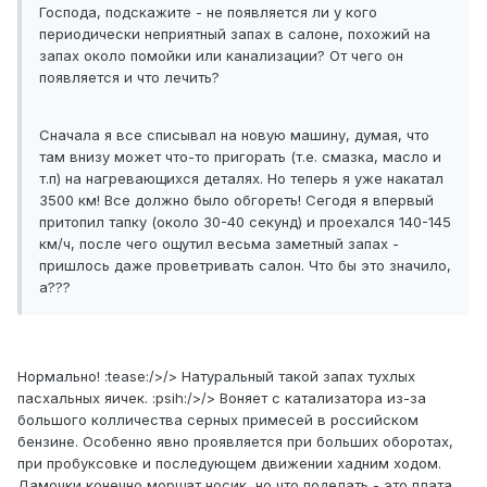
Господа, подскажите - не появляется ли у кого
периодически неприятный запах в салоне, похожий на
запах около помойки или канализации? От чего он
появляется и что лечить?
Сначала я все списывал на новую машину, думая, что
там внизу может что-то пригорать (т.е. смазка, масло и
т.п) на нагревающихся деталях. Но теперь я уже накатал
3500 км! Все должно было обгореть! Сегодя я впервый
притопил тапку (около 30-40 секунд) и проехался 140-145
км/ч, после чего ощутил весьма заметный запах -
пришлось даже проветривать салон. Что бы это значило,
а???
Нормально! :tease:/>/> Натуральный такой запах тухлых
пасхальных яичек. :psih:/>/> Воняет с катализатора из-за
большого колличества серных примесей в российском
бензине. Особенно явно проявляется при больших оборотах,
при пробуксовке и последующем движении хадним ходом.
Дамочки конечно морщат носик, но что поделать,- это плата