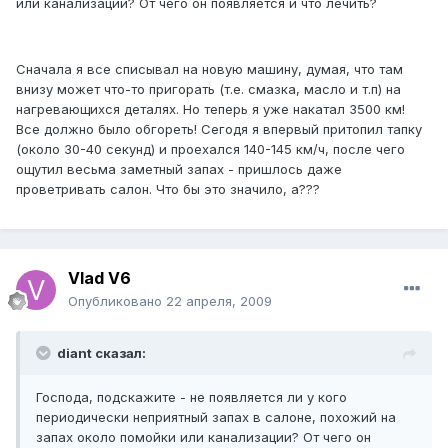
или канализации? От чего он появляется и что лечить?
Сначала я все списывал на новую машину, думая, что там
внизу может что-то пригорать (т.е. смазка, масло и т.п) на
нагревающихся деталях. Но теперь я уже накатал 3500 км!
Все должно было обгореть! Сегодя я впервый притопил тапку
(около 30-40 секунд) и проехался 140-145 км/ч, после чего
ощутил весьма заметный запах - пришлось даже
проветривать салон. Что бы это значило, а???
Vlad V6
Опубликовано
22 апреля, 2009
diant сказал:
Господа, подскажите - не появляется ли у кого
периодически неприятный запах в салоне, похожий на
запах около помойки или канализации? От чего он