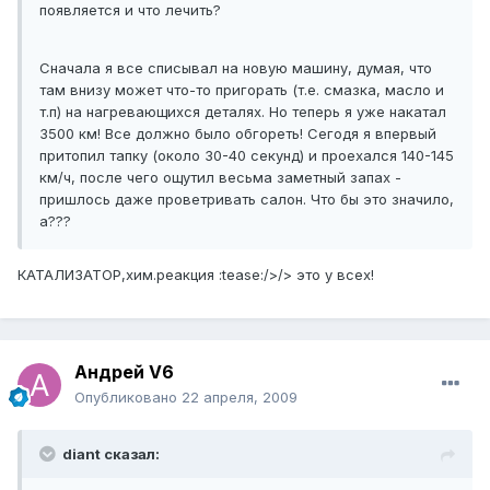
появляется и что лечить?
Сначала я все списывал на новую машину, думая, что
там внизу может что-то пригорать (т.е. смазка, масло и
т.п) на нагревающихся деталях. Но теперь я уже накатал
3500 км! Все должно было обгореть! Сегодя я впервый
притопил тапку (около 30-40 секунд) и проехался 140-145
км/ч, после чего ощутил весьма заметный запах -
пришлось даже проветривать салон. Что бы это значило,
а???
КАТАЛИЗАТОР,хим.реакция :tease:/>/> это у всех!
Андрей V6
Опубликовано
22 апреля, 2009
diant сказал: