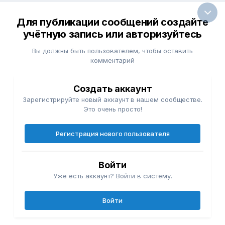
Для публикации сообщений создайте
учётную запись или авторизуйтесь
Вы должны быть пользователем, чтобы оставить
комментарий
Создать аккаунт
Зарегистрируйте новый аккаунт в нашем сообществе.
Это очень просто!
Регистрация нового пользователя
Войти
Уже есть аккаунт? Войти в систему.
Войти