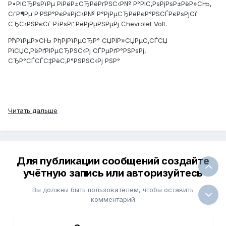
Р•РІСЂРѕРїРµ РіРёР±СЂРёРґРЅС‹Р№ Р°РІС‚РѕРјРѕР±РёР»СЊ,
СѓР¶Рµ Р·РЅР°РєРѕРјС‹Р№ Р°РјРµСЂРёРєР°РЅСЃРєРѕРјСѓ
СЂС‹РЅРєСѓ РїРѕРґ РёРјРµРЅРµРј Chevrolet Volt.
РћРїРµР»СЊ РђРјРїРµСЂР° СЏРІР»СЏРµС‚СЃСЏ
РїСЏС‚РёРґРІРµСЂРЅС‹Рј СЃРµРґР°РЅРѕРј,
СЂР°СЃСЃС‡РёС‚Р°РЅРЅС‹Рј РЅР°
Читать дальше
Для публикации сообщений создайте
учётную запись или авторизуйтесь
Вы должны быть пользователем, чтобы оставить
комментарий