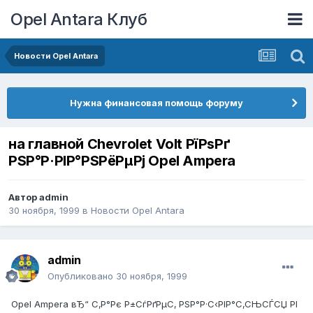
Opel Antara Клуб
Новости Opel Antara
Нужна финансовая помощь форуму
на главной Chevrolet Volt РїРѕРґ
РЅР°Р·РІР°РЅРёРµРј Opel Ampera
Автор
admin
30 ноября, 1999
в
Новости Opel Antara
admin
Опубликовано
30 ноября, 1999
Opel Ampera вЂ“ С‚Р°Рє Р±СѓРґРµС‚ РЅР°Р·С‹РІР°С‚СЊСЃСЏ РІ