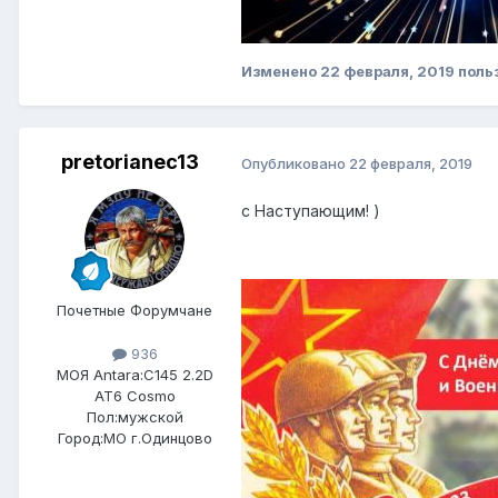
Изменено
22 февраля, 2019
поль
pretorianec13
Опубликовано
22 февраля, 2019
с Наступающим! )
Почетные Форумчане
936
МОЯ Antara:
C145 2.2D
AT6 Cosmo
Пол:
мужской
Город:
МО г.Одинцово