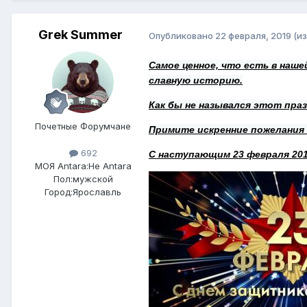
Grek Summer
Опубликовано
22 февраля, 2019
(и
Самое ценное, что есть в наш
славную историю.
Как бы не назывался этот пра
Почетные Форумчане
Примите искренние пожелания з
692
С наступающим 23 февраля 201
МОЯ Antara:
Не Antara
Пол:
мужской
Город:
Ярославль