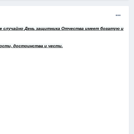
 не случайно День защитника Отчества имеет богатую и
ности, достоинства и чести.