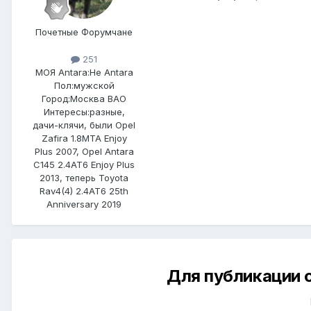
Почетные Форумчане
251
МОЯ Antara:
Не Antara
Пол:
мужской
Город:
Москва ВАО
Интересы:
разные,
дачи-клячи, были Opel
Zafira 1.8MTA Enjoy
Plus 2007, Opel Antara
C145 2.4AT6 Enjoy Plus
2013, теперь Toyota
Rav4(4) 2.4AT6 25th
Anniversary 2019
Для публикации 