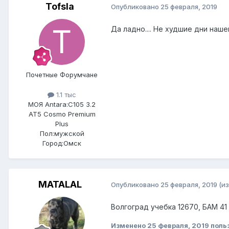
Tofsla
Опубликовано
25 февраля, 2019
Да ладно.... Не худшие дни нашей 
Почетные Форумчане
1.1 тыс
МОЯ Antara:
C105 3.2
AT5 Cosmo Premium
Plus
Пол:
мужской
Город:
Омск
MATALAL
Опубликовано
25 февраля, 2019
(и
Волгоград учебка 12670, БАМ 4
Изменено
25 февраля, 2019
поль