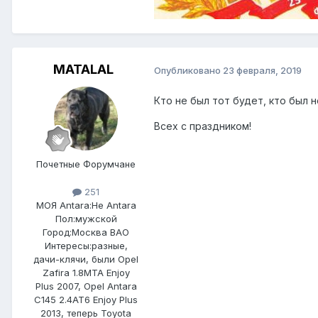
MATALAL
Опубликовано
23 февраля, 2019
Кто не был тот будет, кто был н
Всех с праздником!
Почетные Форумчане
251
МОЯ Antara:
Не Antara
Пол:
мужской
Город:
Москва ВАО
Интересы:
разные,
дачи-клячи, были Opel
Zafira 1.8MTA Enjoy
Plus 2007, Opel Antara
C145 2.4AT6 Enjoy Plus
2013, теперь Toyota