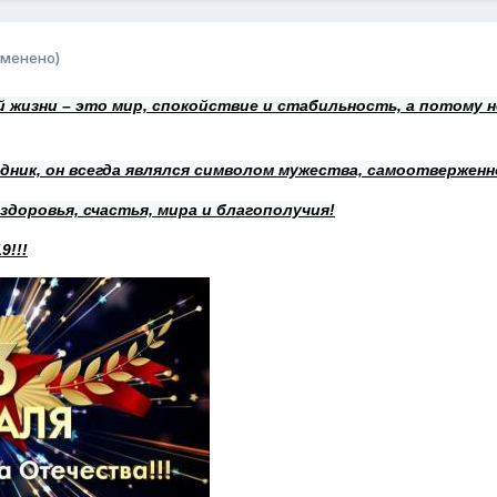
зменено)
ей жизни – это мир, спокойствие и стабильность, а потому
здник, он всегда являлся символом мужества, самоотвержен
доровья, счастья, мира и благополучия!
9!!!