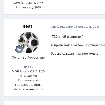
Rav4(4) 2.4AT6 25th
Anniversary 2019
seat
Опубликовано
23 февраля, 2019
"730 дней в сапогах"
Я призывался на 547, а оттарабан
борька ельцын - пьяное мудло.
Почетные Форумчане
560
МОЯ Antara:
C145 2.2D
AT6 Cosmo
Пол:
мужской
Город:
Ярославль
Интересы:
алкоголь