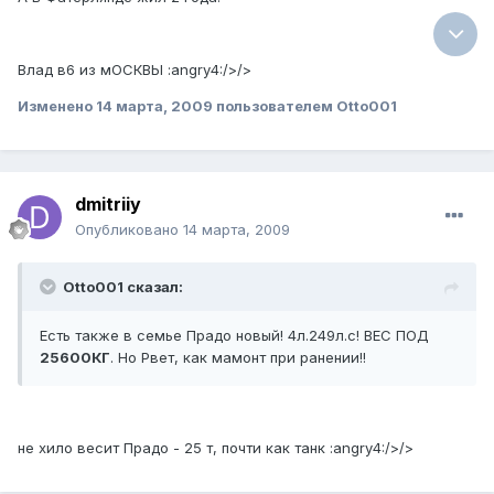
Влад в6 из мОСКВЫ :angry4:/>/>
Изменено
14 марта, 2009
пользователем Otto001
dmitriiy
Опубликовано
14 марта, 2009
Otto001 сказал:
Есть также в семье Прадо новый! 4л.249л.с! ВЕС ПОД
25600КГ
. Но Рвет, как мамонт при ранении!!
не хило весит Прадо - 25 т, почти как танк :angry4:/>/>