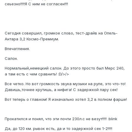
сеьезно!!!!!Я С ним не согласен!!!!
Сегодня совершил, громкое слово, тест-драйв на Опель-
Антара 3,2 Космо-Премиум.
Впечатления.
Салон.
Нормальный,немецкий салон. До этого просто был Мерс 240,
а там есть с чем сравнить! :D/>/>
Все четко. Но вот громкость звука музыки на руле, это что-то!
Давишь,точнее крутишь, а нифига! С задержкой пару сек!
Вот теперь о главном! Я изначально хотел 3,2 в полном фарше!
Прокатился и понял, что эти почти 230л.с не везут!!!!! :blink
Да, до 120 км. рывок есть, да и то задержкой сек 1-2!!!!!