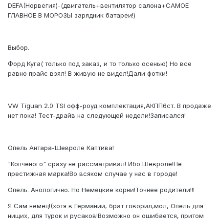
DEFA(Норвегия)-(двигатель+вентилятор салона+САМОЕ
ГЛАВНОЕ В МОРОЗЫ зарядник батареи!)
Выбор.
Форд Куга( только под заказ, и то только осенью) Но все
равно прайс взял! В живую не видел!Дали фотки!
VW Tiguan 2.0 TSI офф-роуд комплектация,АКПП6ст. В продаже
нет пока! Тест-драйв на следующей недели!Записался!
Опель Антара-Шевроле Каптива!
"Копченого" сразу не рассматривал! Ибо Шевроле!Не
престижная марка!Во всяком случае у нас в городе!
Опель. Анологично. Но Немецкие корни!Точнее родители!!!
Я Сам немец!(хотя в Германии, брат говорил,мол, Опель для
нищих, для турок и русаков!Возможно он ошибается, притом