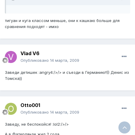
тигуан и куга классом меньше, они к кашкаю больше для
сравнения подходят - имхо
Vlad V6
Опубликовано
14 марта, 2009
Заведи детишек :angry4:/>/> и съезди в Германию!!)) Денис из
Томска))
Otto001
Опубликовано
14 марта, 2009
Заведу, не беспокойся! :lol2:/>/>
А в Фатерлянде жил 2 года.