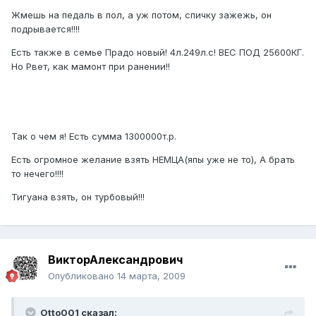
Жмешь на педаль в пол, а уж потом, спичку зажежь, он
подрывается!!!!
Есть также в семье Прадо новый! 4л.249л.с! ВЕС ПОД 25600КГ.
Но Рвет, как мамонт при ранении!!
Так о чем я! Есть сумма 1300000т.р.
Есть огромное желание взять НЕМЦА(япы уже не то), А брать
то нечего!!!!
Тигуана взять, он турбовый!!!
ВикторАлександрович
Опубликовано
14 марта, 2009
Otto001 сказал: