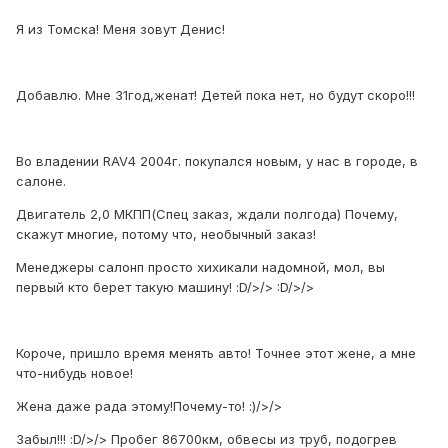
Я из Томска! Меня зовут Денис!
Добавлю. Мне 31год,женат! Детей пока нет, но будут скоро!!!
Во владении RAV4 2004г. покупался новым, у нас в городе, в
салоне.
Двигатель 2,0 МКПП(Спец заказ, ждали полгода) Почему,
скажут многие, потому что, необычный заказ!
Менеджеры салонп просто хихикали надомной, мол, вы
первый кто берет такую машину! :D/>/> :D/>/>
Короче, пришло время менять авто! Точнее этот жене, а мне
что-нибудь новое!
Жена даже рада этому!Почему-то! :)/>/>
Забыл!!! :D/>/> Пробег 86700км, обвесы из труб, подогрев