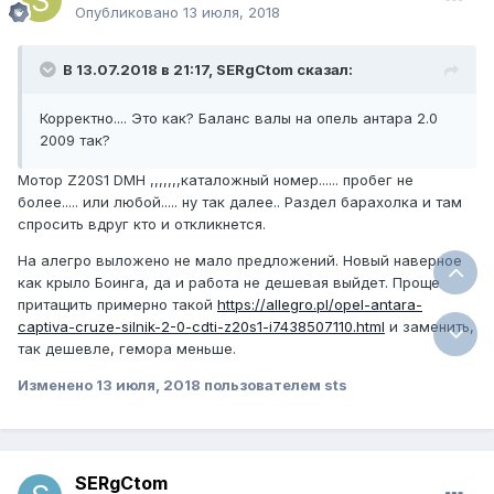
Опубликовано
13 июля, 2018
В 13.07.2018 в 21:17, SERgCtom сказал:
Корректно.... Это как? Баланс валы на опель антара 2.0
2009 так?
Мотор Z20S1 DMH ,,,,,,,каталожный номер...... пробег не
более..... или любой..... ну так далее.. Раздел барахолка и там
спросить вдруг кто и откликнется.
На алегро выложено не мало предложений. Новый наверное
как крыло Боинга, да и работа не дешевая выйдет. Проще
притащить примерно такой
https://allegro.pl/opel-antara-
captiva-cruze-silnik-2-0-cdti-z20s1-i7438507110.html
и заменить,
так дешевле, гемора меньше.
Изменено
13 июля, 2018
пользователем sts
SERgCtom