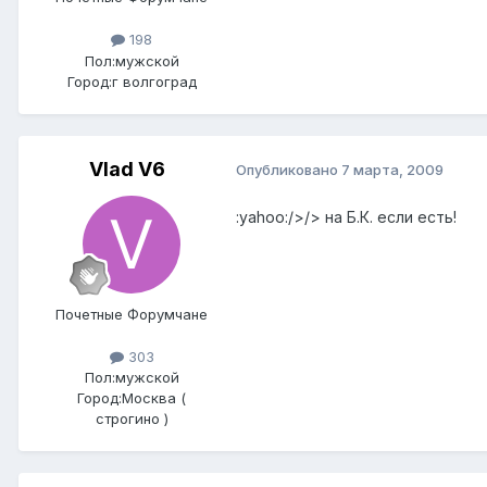
198
Пол:
мужской
Город:
г волгоград
Vlad V6
Опубликовано
7 марта, 2009
:yahoo:/>/> на Б.К. если есть!
Почетные Форумчане
303
Пол:
мужской
Город:
Москва (
строгино )