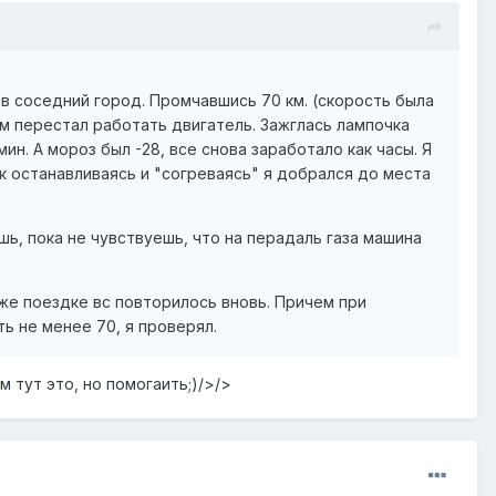
 в соседний город. Промчавшись 70 км. (скорость была
тем перестал работать двигатель. Зажглась лампочка
н. А мороз был -28, все снова заработало как часы. Я
ак останавливаясь и "согреваясь" я добрался до места
шь, пока не чувствуешь, что на перадаль газа машина
й же поездке вс повторилось вновь. Причем при
ть не менее 70, я проверял.
 тут это, но помогаить;)/>/>