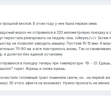
е прошлой весной. В этом году у нее была первая зима.
радусный мороз не отправился в 220 километровую поездку в 
уг перестала реагировать на педаль газа. :rolleyes:/>/> Зате
ютер не позволял заводить машину. Постояв 10-15 мин. А мороз
ительно 70-80 км. и все повторилось вновь. Так останавливая
р. я долетел без единой остановки.
отправился в поездку теперь при температуре -19 - -21. Едешь
выхлоп" горит. Ждешь и снова едешь.
Прочистили топливный тракт поменяли свечи, но... на первой ж
минус 30 этого эфекта не возникает. Нужно проехать не менее 