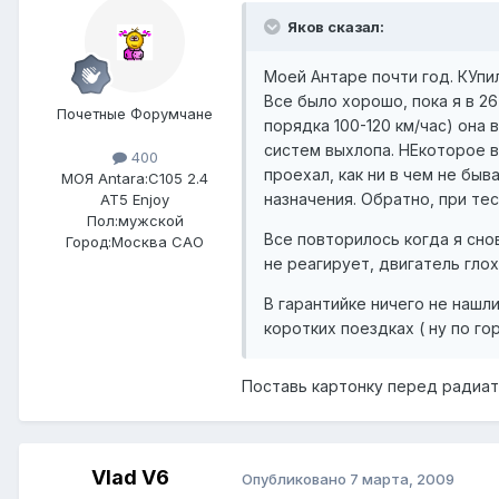
Яков сказал:
Моей Антаре почти год. КУпил
Все было хорошо, пока я в 2
Почетные Форумчане
порядка 100-120 км/час) она 
систем выхлопа. НЕкоторое в
400
проехал, как ни в чем не бы
МОЯ Antara:
C105 2.4
назначения. Обратно, при тес
AT5 Enjoy
Пол:
мужской
Все повторилось когда я снов
Город:
Москва САО
не реагирует, двигатель гло
В гарантийке ничего не нашли
коротких поездках ( ну по го
Поставь картонку перед радиато
Vlad V6
Опубликовано
7 марта, 2009