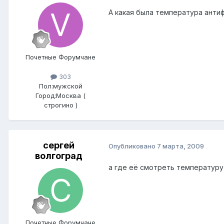
А какая была температура анти
Почетные Форумчане
303
Пол:
мужской
Город:
Москва (
строгино )
сергей
Опубликовано
7 марта, 2009
волгоград
а где её смотреть температуру
Почетные Форумчане