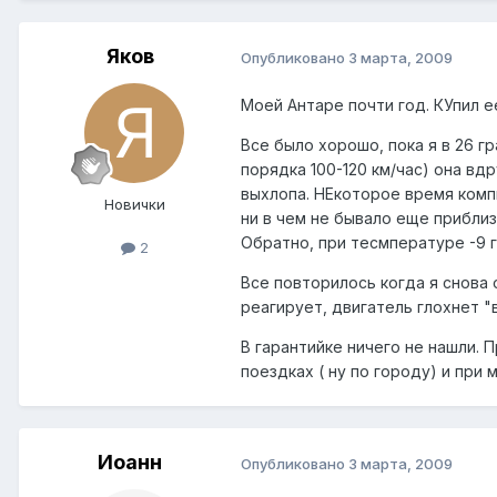
Яков
Опубликовано
3 марта, 2009
Моей Антаре почти год. КУпил е
Все было хорошо, пока я в 26 г
порядка 100-120 км/час) она вдр
выхлопа. НЕкоторое время компь
Новички
ни в чем не бывало еще приблиз
Обратно, при тесмпературе -9 г
2
Все повторилось когда я снова 
реагирует, двигатель глохнет "
В гарантийке ничего не нашли. 
поездках ( ну по городу) и при 
Иоанн
Опубликовано
3 марта, 2009