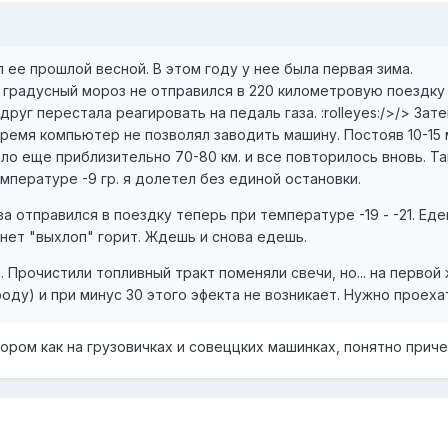
 ее прошлой весной. В этом году у нее была первая зима.
6 градусный мороз не отправился в 220 километровую поездку
вдруг перестала реагировать на педаль газа. :rolleyes:/>/> За
ремя компьютер не позволял заводить машину. Постояв 10-15 ми
вало еще приблизительно 70-80 км. и все повторилось вновь. Т
мпературе -9 гр. я долетел без единой остановки.
а отправился в поездку теперь при температуре -19 - -21. Еде
хнет "выхлоп" горит. Ждешь и снова едешь.
. Прочистили топливный тракт поменяли свечи, но... на перво
роду) и при минус 30 этого эфекта не возникает. Нужно проеха
ром как на грузовичках и совеццких машинках, понятно причем