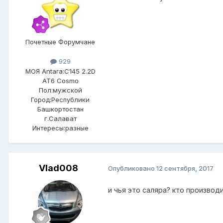
Почетные Форумчане
929
МОЯ Antara:
C145 2.2D
AT6 Cosmo
Пол:
мужской
Город:
Республики
Башкортостан
г.Салават
Интересы:
разные
Vlad008
Опубликовано
12 сентября, 2017
и чья это саляра? кто производ