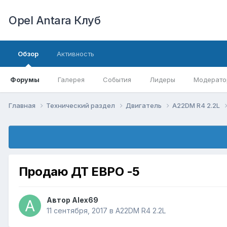
Opel Antara Клуб
Обзор
Активность
Форумы
Галерея
События
Лидеры
Модерато
Главная
Технический раздел
Двигатель
A22DM R4 2.2L
Продаю ДТ ЕВРО -5
Автор
Alex69
11 сентября, 2017
в
A22DM R4 2.2L