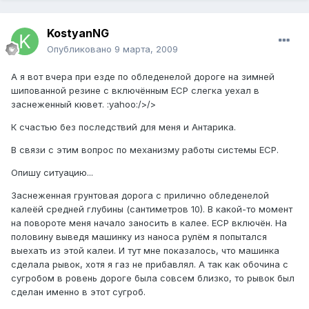
KostyanNG
Опубликовано
9 марта, 2009
А я вот вчера при езде по обледенелой дороге на зимней
шипованной резине с включённым ЕСР слегка уехал в
заснеженный кювет. :yahoo:/>/>
К счастью без последствий для меня и Антарика.
В связи с этим вопрос по механизму работы системы ЕСР.
Опишу ситуацию...
Заснеженная грунтовая дорога с прилично обледенелой
калеёй средней глубины (сантиметров 10). В какой-то момент
на повороте меня начало заносить в калее. ЕСР включён. На
половину выведя машинку из наноса рулём я попытался
выехать из этой калеи. И тут мне показалось, что машинка
сделала рывок, хотя я газ не прибавлял. А так как обочина с
сугробом в ровень дороге была совсем близко, то рывок был
сделан именно в этот сугроб.