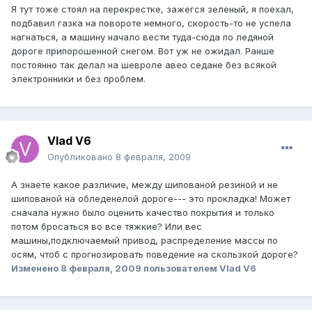
Я тут тоже стоял на перекрестке, зажегся зеленый, я поехал,
подбавил газка на повороте немного, скорость-то не успела
нагнаться, а машину начало вести туда-сюда по ледяной
дороге припорошенной снегом. Вот уж не ожидал. Ранше
постоянно так делал на шевроле авео седане без всякой
электронники и без проблем.
Vlad V6
Опубликовано
8 февраля, 2009
А знаете какое различие, между шипованой резиной и не
шипованой на обледенелой дороге--- это прокладка! Может
сначала нужно было оценить качество покрытия и только
потом бросаться во все тяжкие? Или вес
машины,подключаемый привод, распределение массы по
осям, чтоб с прогнозировать поведение на скользкой дороге?
Изменено
8 февраля, 2009
пользователем Vlad V6