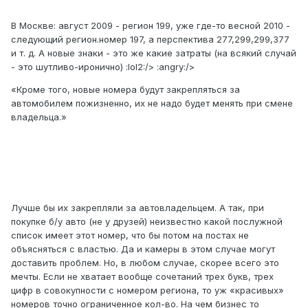
В Москве: август 2009 - регион 199, уже где-то весной 2010 -
следующий регион.номер 197, а перспектива 277,299,299,377
и т. д. А новые знаки - это же какие затраты (на всякий случай
- это шутливо-иронично) :lol2:/> :angry:/>
«Кроме того, новые номера будут закрепляться за
автомобилем пожизненно, их не надо будет менять при смене
владельца.»
Лучше бы их закрепляли за автовладельцем. А так, при
покупке б/у авто (не у друзей) неизвестно какой послужной
список имеет этот номер, что бы потом на постах не
объясняться с властью. Да и камеры в этом случае могут
доставить проблем. Но, в любом случае, скорее всего это
мечты. Если не хватает вообще сочетаний трех букв, трех
цифр в совокупности с номером региона, то уж «красивых»
номеров точно ограниченное кол-во. На чем бизнес то