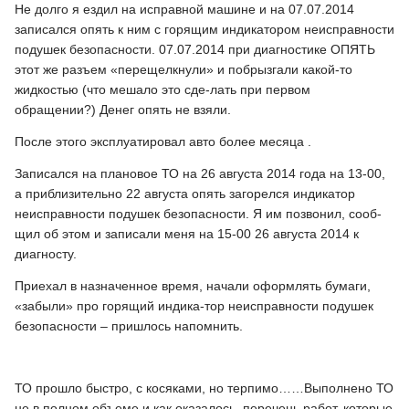
Не долго я ездил на исправной машине и на 07.07.2014
записался опять к ним с горящим индикатором неисправности
подушек безопасности. 07.07.2014 при диагностике ОПЯТЬ
этот же разъем «перещелкнули» и побрызгали какой-то
жидкостью (что мешало это сде-лать при первом
обращении?) Денег опять не взяли.
После этого эксплуатировал авто более месяца .
Записался на плановое ТО на 26 августа 2014 года на 13-00,
а приблизительно 22 августа опять загорелся индикатор
неисправности подушек безопасности. Я им позвонил, сооб-
щил об этом и записали меня на 15-00 26 августа 2014 к
диагносту.
Приехал в назначенное время, начали оформлять бумаги,
«забыли» про горящий индика-тор неисправности подушек
безопасности – пришлось напомнить.
ТО прошло быстро, с косяками, но терпимо……Выполнено ТО
не в полном объеме и как оказалось, перечень работ, которые