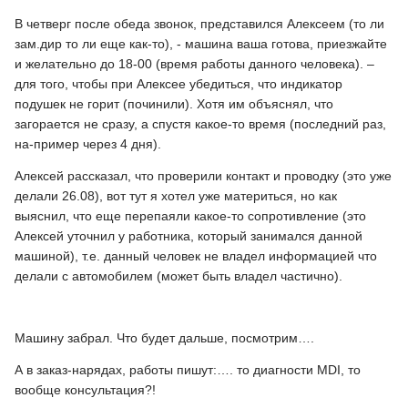
В четверг после обеда звонок, представился Алексеем (то ли
зам.дир то ли еще как-то), - машина ваша готова, приезжайте
и желательно до 18-00 (время работы данного человека). –
для того, чтобы при Алексее убедиться, что индикатор
подушек не горит (починили). Хотя им объяснял, что
загорается не сразу, а спустя какое-то время (последний раз,
на-пример через 4 дня).
Алексей рассказал, что проверили контакт и проводку (это уже
делали 26.08), вот тут я хотел уже материться, но как
выяснил, что еще перепаяли какое-то сопротивление (это
Алексей уточнил у работника, который занимался данной
машиной), т.е. данный человек не владел информацией что
делали с автомобилем (может быть владел частично).
Машину забрал. Что будет дальше, посмотрим….
А в заказ-нарядах, работы пишут:…. то диагности MDI, то
вообще консультация?!