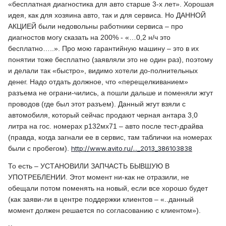
«бесплатная диагностика для авто старше 3-х лет». Хорошая
идея, как для хозяина авто, так и для сервиса. Но ДАННОЙ
АКЦИЕЙ были недовольны работники сервиса – про
диагностов могу сказать на 200% - «…0,2 н/ч это
бесплатно…..». Про мою гарантийную машину – это в их
понятии тоже бесплатно (заявляли это не один раз), поэтому
и делали так «быстро», видимо хотели до-полнительных
денег. Надо отдать должное, что «перещелкиванием»
разъема не ограни-чились, а пошли дальше и поменяли жгут
проводов (где был этот разъем). Данный жгут взяли с
автомобиля, который сейчас продают черная антара 3,0
литра на гос. номерах р132мх71 – авто после тест-драйва
(правда, когда загнали ее в сервис, там таблички на номерах
были с пробегом).
http://www.avito.ru/..._2013_386103838
То есть – УСТАНОВИЛИ ЗАПЧАСТЬ БЫВШУЮ В
УПОТРЕБЛЕНИИ. Этот момент ни-как не отразили, не
обещали потом поменять на новый, если все хорошо будет
(как заяви-ли в центре поддержки клиентов – «..данный
момент должен решается по согласованию с клиентом»).