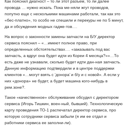
Как пояснил диагност – то ли этот разъем, то ли далее
провода … нужно искать. Пока ме-няли жгут проводов,
попутно еще с несколькими машинами работали, так как это
«бес-платно», то особо не спешили и перекуры не по 5 минут,
да и обсуждения модных гадже-тов….
На вопрос о законности замены запчасти на Б/У директор
сервиса пояснил – «…имеют полное право, при
определенных обстоятельствах…. «заказывать под вас
запчасть, а вдруг она будет идти из Кореи 4 месяца?»»…То
есть даже не узнавали, сколько будет идти дан-ная запчасть.
Данную информацию подтвердили и в центре поддержки
клиентов «…могут взять с ‘донора’ и б/у и с новой». А если у
них «донора» не будет, а будет машина кого-нибудь в
рем.зоне?.
Такое «качественное» обслуживание обсудил с директором
сервиса (Игорь Тишкин, воен-ный, бывший). Технологическую
карту проведения ТО-1 распечатал директор сервиса, про
которую сотрудники сервиса забыли (я им ее отдал и
работники сервиса ее заполни-ли).