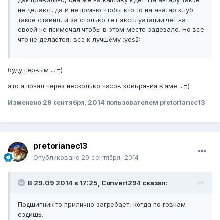
дак правильно, она же на каптиву идет. На антару такое
не делают, да и не помню чтобы кто то на анатар клуб
такое ставил, и за столько лет эксплуатации чет на
своей не примечал чтобы в этом месте задевало. Но все
что не делается, все к лучшему :yes2:
буду первым ... =)
это я понял через несколько часов ковыряния в яме ...=)
Изменено
29 сентября, 2014
пользователем pretorianec13
pretorianec13
Опубликовано
29 сентября, 2014
В 29.09.2014 в 17:25, Convert294 сказал:
Подшипник то прилично загребает, когда по говнам
ездишь.