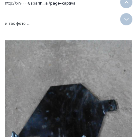
http://xn----8sbarlh...ai/page-kaptiva
и так фото ...