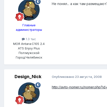
Не понял... а как там размещают
Главные
администраторы
1.3 тыс
МОЯ Antara:
C105 2.4
AT5 Enjoy Plus
Пол:
мужской
Город:
Челябинск
Design_Nick
Опубликовано
23 августа, 2008
http://avto-nomer.ru/nomer.php?i