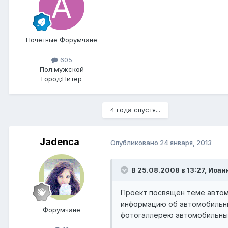
Почетные Форумчане
605
Пол:
мужской
Город:
Питер
4 года спустя...
Jadenca
Опубликовано
24 января, 2013
В 25.08.2008 в 13:27, Иоан
Проект посвящен теме автом
информацию об автомобильны
Форумчане
фотогаллерею автомобильных