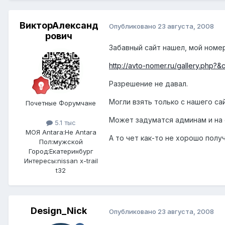
ВикторАлександ
Опубликовано
23 августа, 2008
рович
Забавный сайт нашел, мой номер
http://avto-nomer.ru/gallery.php?&
Разрешение не давал.
Могли взять только с нашего сай
Почетные Форумчане
Может задуматся админам и на 
5.1 тыс
МОЯ Antara:
Не Antara
А то чет как-то не хорошо получ
Пол:
мужской
Город:
Екатеринбург
Интересы:
nissan x-trail
t32
Design_Nick
Опубликовано
23 августа, 2008