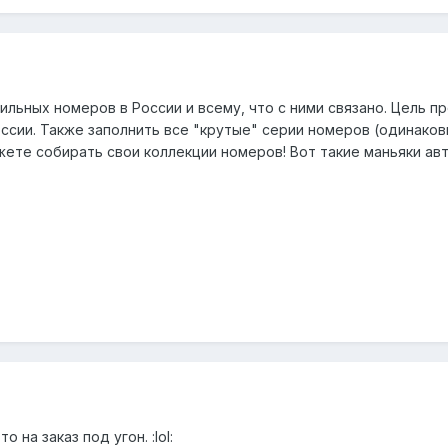
льных номеров в России и всему, что с ними связано. Цель 
ссии. Также заполнить все "крутые" серии номеров (одинако
ете собирать свои коллекции номеров! Вот такие маньяки а
 на заказ под угон. :lol: