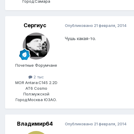
Город:
Самара
Сергиус
Опубликовано
21 февраля, 2014
Чушь какая-то.
Почетные Форумчане
2 тыс
МОЯ Antara:
C145 2.2D
AT6 Cosmo
Пол:
мужской
Город:
Москва ЮЗАО.
Владимир64
Опубликовано
21 февраля, 2014