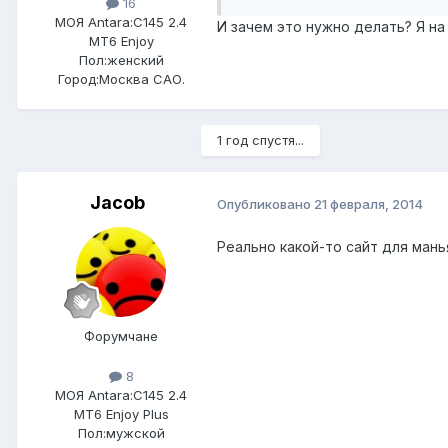
16
МОЯ Antara:
C145 2.4
И зачем это нужно делать? Я на
MT6 Enjoy
Пол:
женский
Город:
Москва САО.
1 год спустя...
Jacob
Опубликовано
21 февраля, 2014
Реально какой-то сайт для ман
Форумчане
8
МОЯ Antara:
C145 2.4
MT6 Enjoy Plus
Пол:
мужской