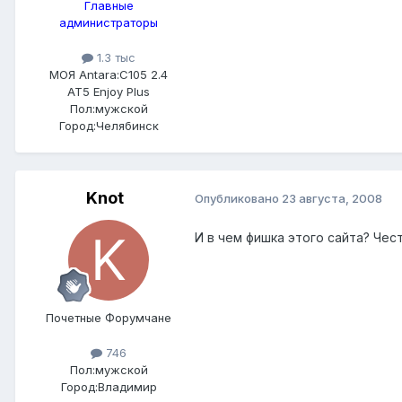
Главные
администраторы
1.3 тыс
МОЯ Antara:
C105 2.4
AT5 Enjoy Plus
Пол:
мужской
Город:
Челябинск
Knot
Опубликовано
23 августа, 2008
И в чем фишка этого сайта? Чес
Почетные Форумчане
746
Пол:
мужской
Город:
Владимир