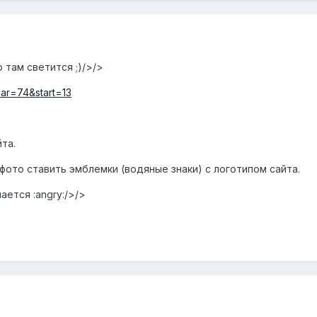
 там светится ;)/>/>
car=74&start=13
та.
фото ставить эмблемки (водяные знаки) с логотипом сайта.
ается :angry:/>/>