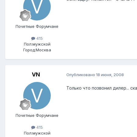
Почетные Форумчане
415
Пол:
мужской
Город:
Москва
VN
Опубликовано
18 июня, 2008
Только что позвонил дилер... 
Почетные Форумчане
415
Пол:
мужской