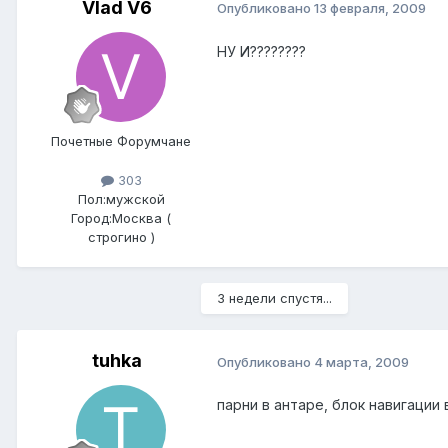
Vlad V6
Опубликовано
13 февраля, 2009
НУ И????????
Почетные Форумчане
303
Пол:
мужской
Город:
Москва (
строгино )
3 недели спустя...
tuhka
Опубликовано
4 марта, 2009
парни в антаре, блок навигации