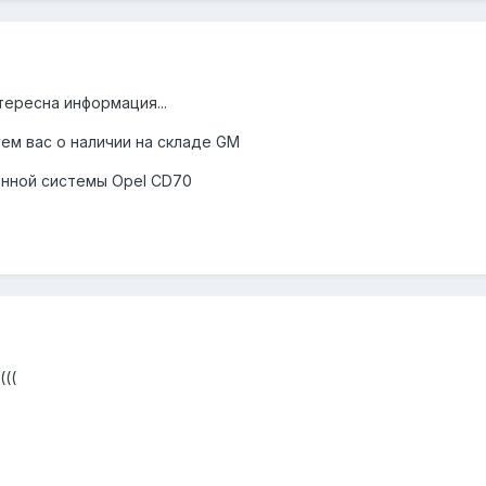
ересна информация...
м вас о наличии на складе GM
онной системы Opel CD70
(((