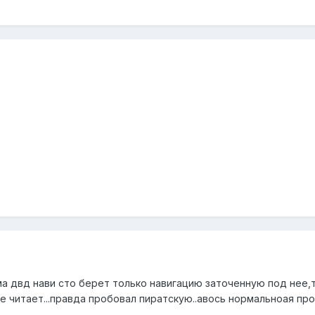
а двд нави сто берет только навигацию заточенную под нее,
не читает...правда пробовал пиратскую..авось нормальноая про