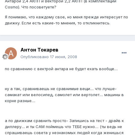
Антарой 2,4 АКПП и Векторой 2,2 АКПП (в комплектации
Cosmo). Что посоветуете?
Я понимаю, что каждому свое, но меня прежде интересует по
движку. Если есть какие-то мнения, то откликнитесь.
Антон Токарев
Опубликовано
17 июня, 2008
по сравнению с вектрой антара не будет ехать вообще....
ну а так, сравниваешь не сравнимые вещи.... что лучше-
самакат или велосипед, самолет или вертолет.... машины в
корне разные....
а по движкам сравнить просто- Запишись на тест - драйв к
диллеру.... и ты САМ поймешь что ТЕБЕ нужно.... (ты ведь не
спрашиваешь совета у незнакомых людей когда женишься