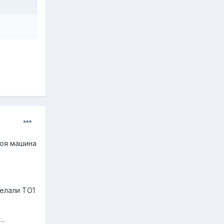
моя машина
делали ТО1
..