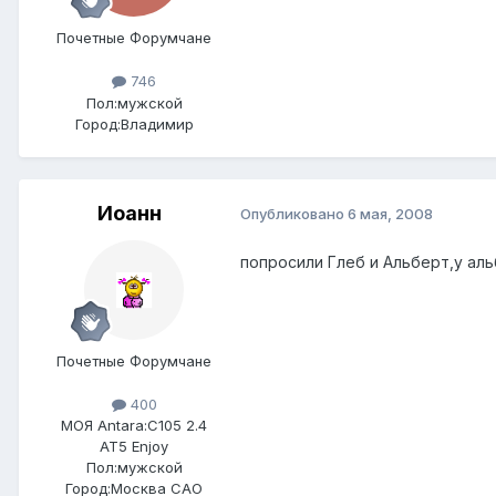
Почетные Форумчане
746
Пол:
мужской
Город:
Владимир
Иоанн
Опубликовано
6 мая, 2008
попросили Глеб и Альберт,у ал
Почетные Форумчане
400
МОЯ Antara:
C105 2.4
AT5 Enjoy
Пол:
мужской
Город:
Москва САО