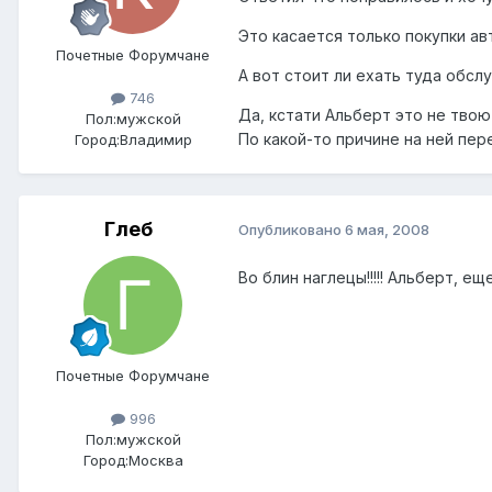
Это касается только покупки а
Почетные Форумчане
А вот стоит ли ехать туда обс
746
Да, кстати Альберт это не твою
Пол:
мужской
По какой-то причине на ней пер
Город:
Владимир
Глеб
Опубликовано
6 мая, 2008
Во блин наглецы!!!!! Альберт, еще 
Почетные Форумчане
996
Пол:
мужской
Город:
Москва