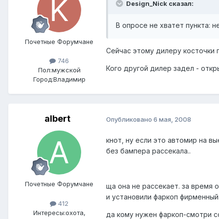
Design_Nick сказал:
В опросе не хватет пункта: не
Почетные Форумчане
Сейчас этому дилеру косточки 
746
Кого другой дилер задел - отк
Пол:
мужской
Город:
Владимир
albert
Опубликовано
6 мая, 2008
кнот, ну если это автомир на в
без бампера рассекала..
Почетные Форумчане
ща она не рассекает. за время 
и установили фаркоп фирменный.
412
Интересы:
охота,
да кому нужен фаркоп-смотри со