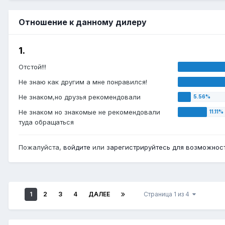
Отношение к данному дилеру
1.
Отстой!!!
Не знаю как другим а мне понравился!
Не знаком,но друзья рекомендовали
Не знаком но знакомые не рекомендовали
туда обращаться
Пожалуйста,
войдите
или
зарегистрируйтесь
для возможност
1
2
3
4
ДАЛЕЕ
Страница 1 из 4