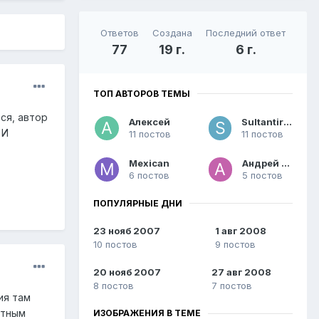
Ответов
Создана
Последний ответ
77
19 г.
6 г.
ТОП АВТОРОВ ТЕМЫ
тся, автор
Алексей
Sultantiran
 И
11 постов
11 постов
Mexican
Андрей V6
6 постов
5 постов
ПОПУЛЯРНЫЕ ДНИ
23 нояб 2007
1 авг 2008
10 постов
9 постов
20 нояб 2007
27 авг 2008
8 постов
7 постов
ия там
стным
ИЗОБРАЖЕНИЯ В ТЕМЕ