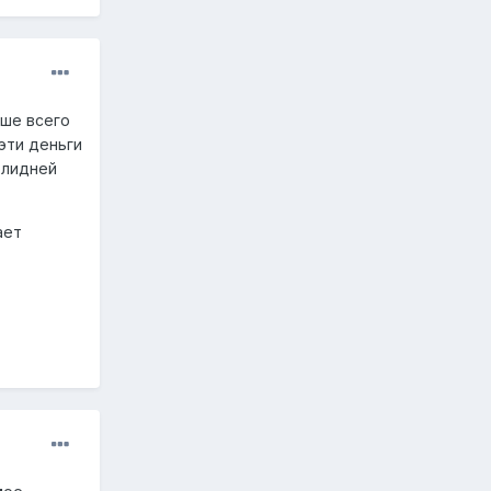
ьше всего
 эти деньги
олидней
ает