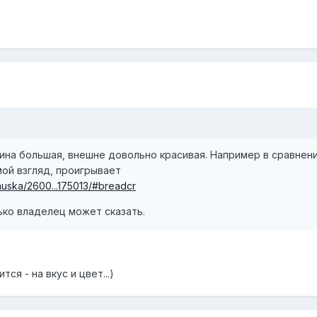
ина большая, внешне довольно красивая. Например в сравнени
ой взгляд, проигрывает
anuska/2600...175013/#breadcr
лько владелец может сказать.
ся - на вкус и цвет...)