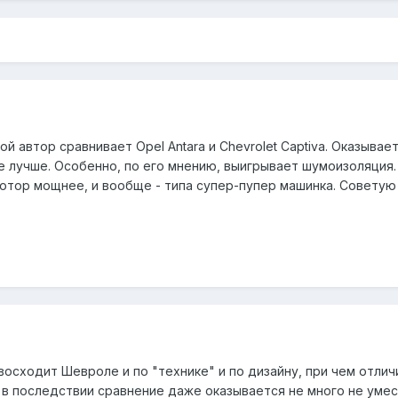
рой автор сравнивает Opel Antara и Chevrolet Captiva. Оказывае
 же лучше. Особенно, по его мнению, выигрывает шумоизоляция.
мотор мощнее, и вообще - типа супер-пупер машинка. Советую
осходит Шевроле и по "технике" и по дизайну, при чем отлич
 в последствии сравнение даже оказывается не много не уме