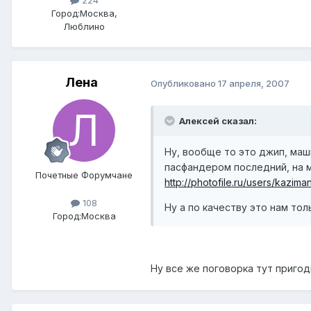
224
Город:
Москва,
Люблино
Лена
Опубликовано
17 апреля, 2007
Алексей сказал:
Ну, вообще то это джип, маш
пасфандером последний, на м
Почетные Форумчане
http://photofile.ru/users/kazim
108
Ну а по качеству это нам то
Город:
Москва
Ну все же поговорка тут пригодит