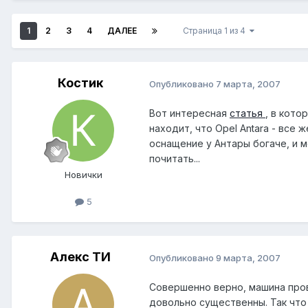
1
2
3
4
ДАЛЕЕ
Страница 1 из 4
Костик
Опубликовано
7 марта, 2007
Вот интересная
статья
, в кото
находит, что Opel Antara - все
оснащение у Антары богаче, и 
почитать...
Новички
5
Алекс ТИ
Опубликовано
9 марта, 2007
Совершенно верно, машина пров
довольно существенны. Так что