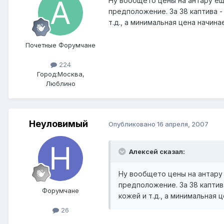
Ну вообщето цены на антару еще
предположение. За 38 каптива -
т.д., а минимальная цена начинае
Почетные Форумчане
224
Город:
Москва,
Люблино
Неуловимый
Опубликовано
16 апреля, 2007
Алексей сказал:
Ну вообщето цены на антару 
предположение. За 38 каптив
Форумчане
кожей и т.д., а минимальная ц
26