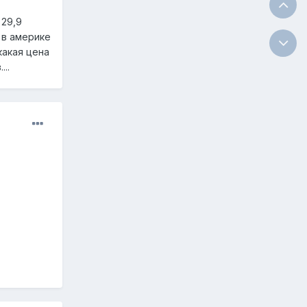
 29,9
 в америке
какая цена
..