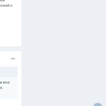
мое
кожей и
ем мое
м,