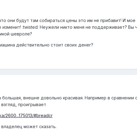
 что они будут там собираться цены это им не прибавит! И мое
 изменит! :twisted: Неужели никто меня не поддерживает? Вы 
тикой шевроле?
 машина действительно стоит своих денег?
а большая, внешне довольно красивая. Например в сравнении 
 взгляд, проигрывает
ska/2600...175013/#breadcr
о владелец может сказать.