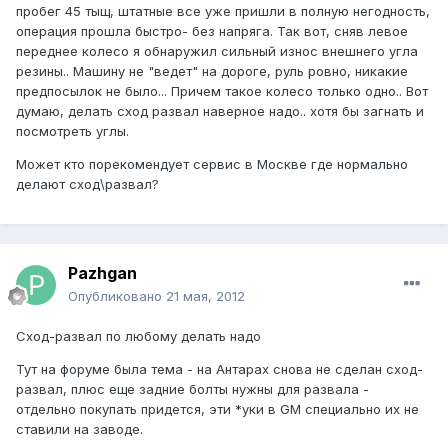
пробег 45 тыщ, штатные все уже пришли в полную негодность,
операция прошла быстро- без напряга. Так вот, сняв левое
переднее колесо я обнаружил сильный износ внешнего угла
резины.. Машину не "ведет" на дороге, руль ровно, никакие
предпосылок не было... Причем такое колесо только одно.. Вот
думаю, делать сход развал наверное надо.. хотя бы загнать и
посмотреть углы.
Может кто порекомендует сервис в Москве где нормально
делают сход\развал?
Pazhgan
Опубликовано
21 мая, 2012
Сход-развал по любому делать надо
Тут на форуме была тема - на Антарах снова не сделан сход-
развал, плюс еще задние болты нужны для развала -
отдельно покупать придется, эти *уки в GM специально их не
ставили на заводе.