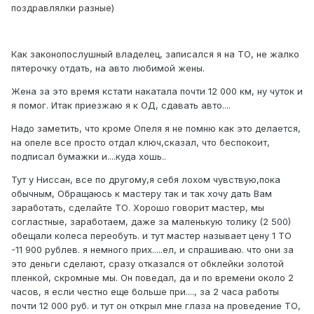
поздравлялки разные)
Как законопослушный владелец, записался я на ТО, не жалко
пятерочку отдать, на авто любимой жены.
Жена за это время кстати накатала почти 12 000 км, ну чуток и
я помог. Итак приезжаю я к ОД, сдавать авто....
Надо заметить, что кроме Опеля я не помню как это делается,
на опеле все просто отдал ключ,сказал, что беспокоит,
подписал бумажки и....куда хошь..
Тут у Ниссан, все по другому,я себя лохом чувствую,пока
обычным, Обращаюсь к мастеру так и так хочу дать Вам
заработать, сделайте ТО. Хорошо говорит мастер, мы
согластные, заработаем, даже за маленькую толику (2 500)
обещали колеса переобуть. и тут мастер называет цену 1 ТО
-11 900 рублев. я немного прих.....ел, и спрашиваю. что они за
это деньги сделают, сразу отказался от обклейки золотой
пленкой, скромные мы. Он поведал, да и по времени около 2
часов, я если честно еще больше при...., за 2 часа работы
почти 12 000 руб. и тут он открыл мне глаза на проведение ТО,