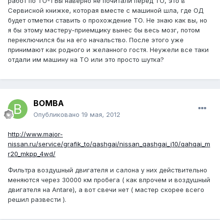
работ по ТО-1 Вы наверно не почитали перед ТО, это в
Сервисной книжке, которая вместе с машиной шла, где ОД
будет отметки ставить о прохождение ТО. Не знаю как вы, но
я бы этому мастеру-приемщику вынес бы весь мозг, потом
переключился бы на его начальство. После этого уже
принимают как родного и желанного гостя. Неужели все таки
отдали им машину на ТО или это просто шутка?
BOMBA
Опубликовано
19 мая, 2012
http://www.major-
nissan.ru/service/grafik_to/qashgai/nissan_qashgai_j10/qahqai_m
r20_mkpp_4wd/
Фильтра воздушный двигателя и салона у них действительно
меняются через 30000 км пробега ( как впрочем и воздушный
двигателя на Antare), а вот свечи нет ( мастер скорее всего
решил развести ).