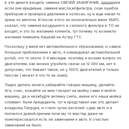
в эти деньги входить замена СВЕЧЕЙ ЗАЖИГАНИЕ, дддддаже
если они иридивые, замена масла,м\фильтра, скан ошибок
прибором и проверка давления в колесах, ну и еще какая то
хрень по мелочи. И после этого он окончательно меня УБИЛ,
сказал, что замена воздушного и салоного фильтра в ТО не
входит, и это по желанию клиента, тут почему то возникло
желание поменять Кашкай на Астру ГТС.
Поскольку у меня нет автомобильного образования, и самое
большое приближение к авто, я командовал автомобильной
ротой, что то около 3-4 месяцев. поэтому и возник вопрос по
двигателям, как можно угробить свечи за 12 000 км, нет я
допускаю, что бывает такое, но у 100% двигателей и только
Ниссан ( может я что то не знаю).
Ладно делать нечего,забирайте говорю машину, делайте..
Ага, счас, езжайте он мне говорит на мойку сами и мойте
машину, да и незабудте антенку снять, иначе его наша мойка
сломает. были прецеденты. тут я представил как это делает
владелец Патруря, и стало чуток веселей. сдав авто и я
поплелся домой,причем поче му то мастер даже не
поинтересовался есть ли замечания к авто. К счастью
замечаний не было.