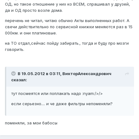
ОД, но такое отношение у них ко ВСЕМ, спрашивал у друзей,
да и ОД просто возле дома.
перечень не читал, читаю обычно Акты выполненных работ. А
свечи действительно по сервисной книжки меняются раз в 15
000км. и они платиновые.
на ТО отдал,сейчас пойду забирать., тогда и буду про мозги
говорить.
В 19.05.2012 в 03:11, ВикторАлександрович
сказал:
тут посмеятся или поплакать надо :nyam:/>/>
если серьезно.... и че даже фильтры непоменяли?
поменяли, за мои бабосы