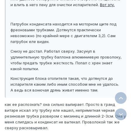
и влить в него пену для очистки испарителей.
Вот эту.
Патрубок конденсата находится на моторном щите под
фреоновыми трубками. Дотянутся практически
невозможно (по крайней мере с двигателем 3,2). Сам
патрубок еле виден.
Снизу не достал. Работал сверху. Засунул в
удлинительную трубку баллона алюминиевую проволоку,
чтобы предать трубке жесткость. Попал с хрен знает
какой попытки.
Конструкция блока отопителя такая, что дотянутся до
испарителя каким либо иным способом мне не удалось.
А ведь вся вонючая дрянь живет именно там.
как ее распознать? она сильно выпирает. Просто в гранд
витаре искал эту трубку еле нашел, неприметная черная
резиновая трубка развером с мизинец и длинной 2-3см. Она у
меня слипдась и конденсат не вытекал. Проволокой так же
сверху расковыривал.