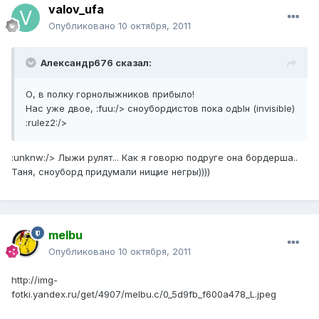
valov_ufa
Опубликовано
10 октября, 2011
Александр676 сказал:
О, в полку горнолыжников прибыло!
Нас уже двое, :fuu:/> сноубордистов пока одЫн (invisible)
:rulez2:/>
:unknw:/> Лыжи рулят... Как я говорю подруге она бордерша..
Таня, сноуборд придумали нищие негры))))
melbu
Опубликовано
10 октября, 2011
http://img-
fotki.yandex.ru/get/4907/melbu.c/0_5d9fb_f600a478_L.jpeg