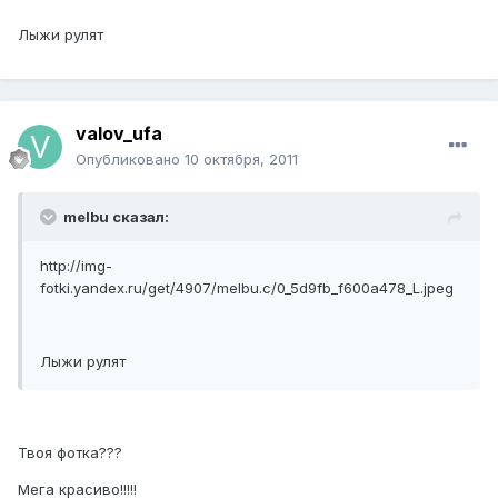
Лыжи рулят
valov_ufa
Опубликовано
10 октября, 2011
melbu сказал:
http://img-
fotki.yandex.ru/get/4907/melbu.c/0_5d9fb_f600a478_L.jpeg
Лыжи рулят
Твоя фотка???
Мега красиво!!!!!