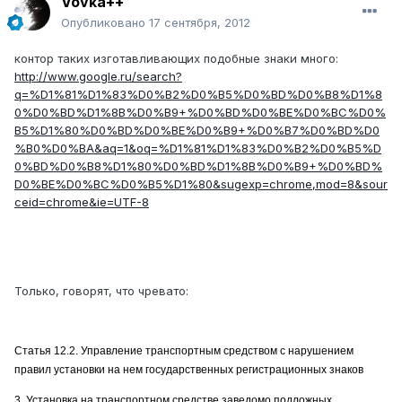
Vovka++
Опубликовано
17 сентября, 2012
контор таких изготавливающих подобные знаки много:
http://www.google.ru/search?
q=%D1%81%D1%83%D0%B2%D0%B5%D0%BD%D0%B8%D1%8
0%D0%BD%D1%8B%D0%B9+%D0%BD%D0%BE%D0%BC%D0%
B5%D1%80%D0%BD%D0%BE%D0%B9+%D0%B7%D0%BD%D0
%B0%D0%BA&aq=1&oq=%D1%81%D1%83%D0%B2%D0%B5%D
0%BD%D0%B8%D1%80%D0%BD%D1%8B%D0%B9+%D0%BD%
D0%BE%D0%BC%D0%B5%D1%80&sugexp=chrome,mod=8&sour
ceid=chrome&ie=UTF-8
Только, говорят, что чревато:
Статья 12.2. Управление транспортным средством с нарушением
правил установки на нем государственных регистрационных знаков
3. Установка на транспортном средстве заведомо подложных