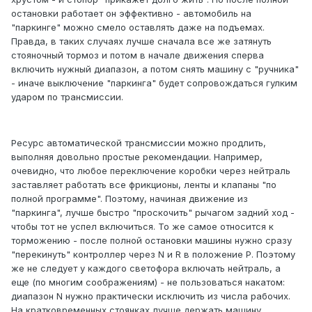
остановки работает он эффективно - автомобиль на
"паркинге" можно смело оставлять даже на подъемах.
Правда, в таких случаях лучше сначала все же затянуть
стояночный тормоз и потом в начале движения сперва
включить нужный диапазон, а потом снять машину с "ручника"
- иначе выключение "паркинга" будет сопровождаться гулким
ударом по трансмиссии.
Ресурс автоматической трансмиссии можно продлить,
выполняя довольно простые рекомендации. Например,
очевидно, что любое переключение коробки через нейтраль
заставляет работать все фрикционы, ленты и клапаны "по
полной программе". Поэтому, начиная движение из
"паркинга", лучше быстро "проскочить" рычагом задний ход -
чтобы тот не успел включиться. То же самое относится к
торможению - после полной остановки машины нужно сразу
"перекинуть" контроллер через N и R в положение P. Поэтому
же не следует у каждого светофора включать нейтраль, а
еще (по многим соображениям) - не пользоваться накатом:
диапазон N нужно практически исключить из числа рабочих.
На кратковременных стоянках лучше держать машину