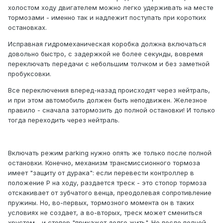
холостом ходу двигателем можно легко удерживать на месте
тормозами - именно так и надлежит поступать при коротких
остановках.
Исправная гидромеханическая коробка должна включаться
довольно быстро, с задержкой не более секунды, вовремя
переключать передачи с небольшим толчком и без заметной
пробуксовки.
Все переключения вперед-назад происходят через нейтраль,
и при этом автомобиль должен быть неподвижен. Железное
правило - сначала затормозить до полной остановки! И только
тогда переходить через нейтраль.
Включать режим parking нужно опять же только после полной
остановки. Конечно, механизм трансмиссионного тормоза
имеет "защиту от дурака": если перевести контроллер в
положение P на ходу, раздается треск - это стопор тормоза
отскакивает от зубчатого венца, преодолевая сопротивление
пружины. Но, во-первых, тормозного момента он в таких
условиях не создает, а во-вторых, треск может смениться
хрустом - и стопор "прикажет долго жить". Но после полной