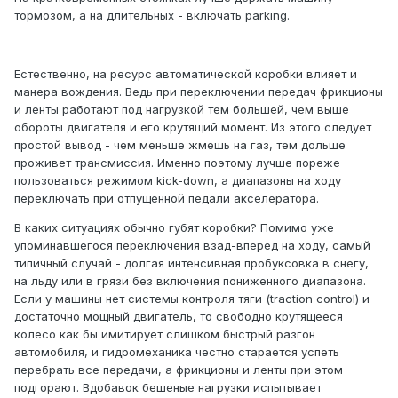
тормозом, а на длительных - включать parking.
Естественно, на ресурс автоматической коробки влияет и
манера вождения. Ведь при переключении передач фрикционы
и ленты работают под нагрузкой тем большей, чем выше
обороты двигателя и его крутящий момент. Из этого следует
простой вывод - чем меньше жмешь на газ, тем дольше
проживет трансмиссия. Именно поэтому лучше пореже
пользоваться режимом kick-down, а диапазоны на ходу
переключать при отпущенной педали акселератора.
В каких ситуациях обычно губят коробки? Помимо уже
упоминавшегося переключения взад-вперед на ходу, самый
типичный случай - долгая интенсивная пробуксовка в снегу,
на льду или в грязи без включения пониженного диапазона.
Если у машины нет системы контроля тяги (traction control) и
достаточно мощный двигатель, то свободно крутящееся
колесо как бы имитирует слишком быстрый разгон
автомобиля, и гидромеханика честно старается успеть
перебрать все передачи, а фрикционы и ленты при этом
подгорают. Вдобавок бешеные нагрузки испытывает