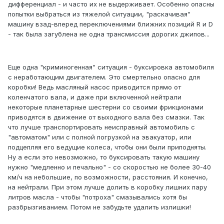
дифференциал - и часто их не выдерживает. Особенно опасны
попытки выбраться из тяжелой ситуации, "раскачивая"
машину взад-вперед переключениями ближних позиций R и D
- так была загублена не одна трансмиссия дорогих джипов...
Еще одна "криминогенная" ситуация - буксировка автомобиля
с неработающим двигателем. Это смертельно опасно для
коробки! Ведь масляный насос приводится прямо от
коленчатого вала, и даже при включенной нейтрали
некоторые планетарные шестерни со своими фрикционами
приводятся в движение от выходного вала без смазки. Так
что лучше транспортировать неисправный автомобиль с
"автоматом" или с полной погрузкой на эвакуатор, или
подцепляя его ведущие колеса, чтобы они были приподняты.
Ну а если это невозможно, то буксировать такую машину
нужно "медленно и печально" - со скоростью не более 30-40
км/ч на небольшие, по возможности, расстояния. И конечно,
на нейтрали. При этом лучше долить в коробку лишних пару
литров масла - чтобы "потроха" смазывались хотя бы
разбрызгиванием. Потом не забудьте удалить излишки!