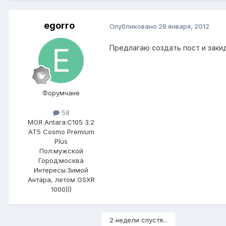
egorro
Опубликовано
28 января, 2012
Предлагаю создать пост и закид
Форумчане
58
МОЯ Antara:
C105 3.2
AT5 Cosmo Premium
Plus
Пол:
мужской
Город:
москва
Интересы:
Зимой
Антара, летом GSXR
1000)))
2 недели спустя...