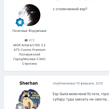
с отключенной esp?
Почетные Форумчане
972
МОЯ Antara:
C105 3.2
AT5 Cosmo Premium
Пол:
мужской
Город:
Москва СЗАО
Строгино
Sherhan
Опубликовано
10 февраля, 2012
Esp была включена! Кстати, гор
субару туда заехать не смогла... 