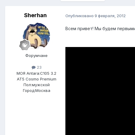
Sherhan
Опубликовано
9 февраля, 2012
Всем привет! Мы будем первыми)
Форумчане
23
МОЯ Antara:
C105 3.2
AT5 Cosmo Premium
Пол:
мужской
Город:
Москва