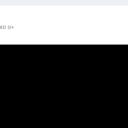
)) :)/>