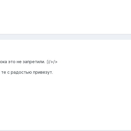
ока это не запретили. :)/>/>
 те с радостью привезут.