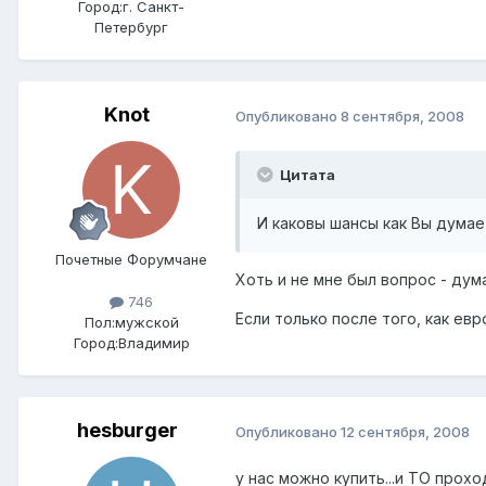
Город:
г. Санкт-
Петербург
Knot
Опубликовано
8 сентября, 2008
Цитата
И каковы шансы как Вы дума
Почетные Форумчане
Хоть и не мне был вопрос - дум
746
Если только после того, как евр
Пол:
мужской
Город:
Владимир
hesburger
Опубликовано
12 сентября, 2008
у нас можно купить...и ТО прох