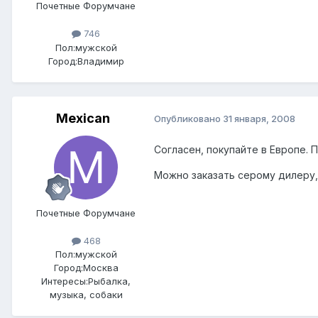
Почетные Форумчане
746
Пол:
мужской
Город:
Владимир
Mexican
Опубликовано
31 января, 2008
Согласен, покупайте в Европе. П
Можно заказать серому дилеру,
Почетные Форумчане
468
Пол:
мужской
Город:
Москва
Интересы:
Рыбалка,
музыка, собаки