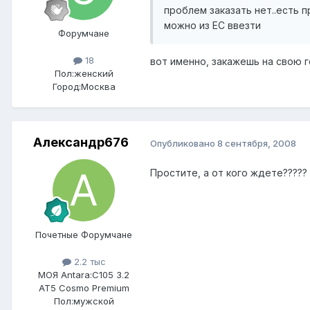
проблем заказать нет..есть 
можно из ЕС ввезти
Форумчане
18
вот именно, закажешь на свою го
Пол:
женский
Город:
Москва
Александр676
Опубликовано
8 сентября, 2008
Простите, а от кого ждете?????
Почетные Форумчане
2.2 тыс
МОЯ Antara:
C105 3.2
AT5 Cosmo Premium
Пол:
мужской