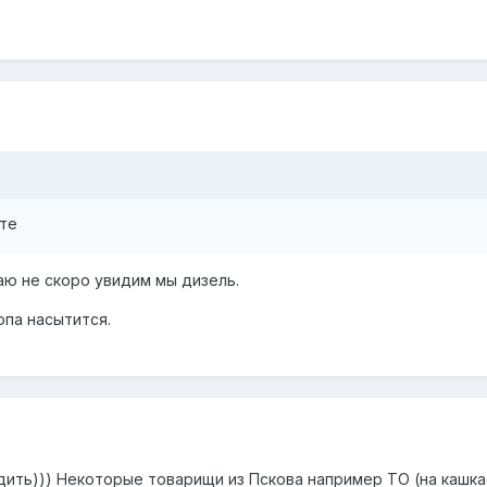
ете
аю не скоро увидим мы дизель.
опа насытится.
одить))) Некоторые товарищи из Пскова например ТО (на кашка