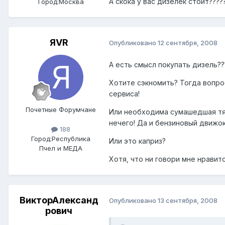
А скока у вас дизелек стоит????
Город:
Москва
ЯVR
Опубликовано
12 сентября, 2008
А есть смысл покупать дизель??
Хотите сэкномить? Тогда вопрос
сервиса!
Почетные Форумчане
Или необходима сумашедшая тяг
нечего! Да и бензиновый движок
188
Город:
Республика
Или это каприз?
Пчел и МЕДА
Хотя, что ни говори мне нравит
ВикторАлександ
Опубликовано
13 сентября, 2008
рович