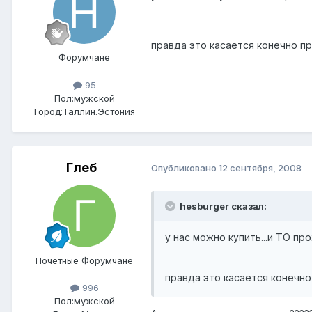
правда это касается конечно пр
Форумчане
95
Пол:
мужской
Город:
Таллин.Эстония
Глеб
Опубликовано
12 сентября, 2008
hesburger сказал:
у нас можно купить...и ТО п
Почетные Форумчане
правда это касается конечно
996
Пол:
мужской