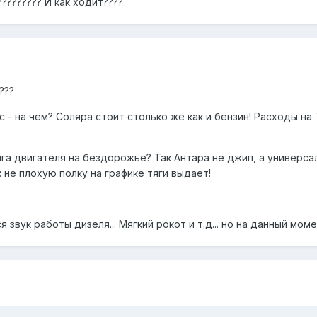
????????? И как ходит????
???
 - на чем? Соляра стоит столько же как и бензин! Расходы н
а двигателя на бездорожье? Так Антара не джип, а универса
 не плохую полку на графике тяги выдает!
ся звук работы дизеля... Мягкий рокот и т.д... но на данный 