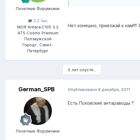
Почетные Форумчане
2.2 тыс
Нет конешно, приезжай к нам!!!! :
МОЯ Antara:
C105 3.2
AT5 Cosmo Premium
Пол:
мужской
Город:
г. Санкт-
Петербург
5 лет спустя...
German_SPB
Опубликовано
8 декабря, 2017
Есть Псковские антараводы ?
Почетные Форумчане