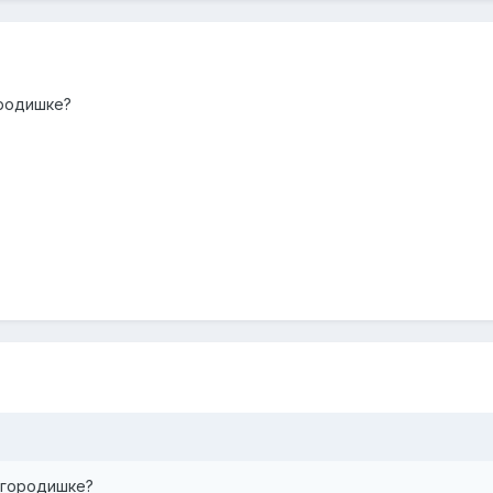
ородишке?
 городишке?