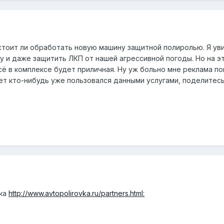
стоит ли обработать новую машину защитной полиролью. Я ув
 и даже защитить ЛКП от нашей агрессивной погоды. Но на э
всё в комплексе будет приличная. Ну уж больно мне реклама п
т кто-нибудь уже пользовался данными услугами, поделитесь
лка
http://www.avtopolirovka.ru/partners.html: