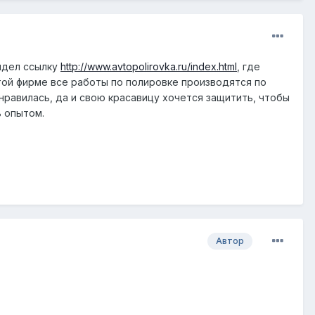
идел ссылку
http://www.avtopolirovka.ru/index.html
, где
той фирме все работы по полировке производятся по
онравилась, да и свою красавицу хочется защитить, чтобы
 опытом.
Автор