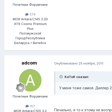
Почетные Форумчане
379
МОЯ Antara:
C145 2.2D
AT6 Cosmo Premium
Plus
Пол:
мужской
Город:
Республика
Беларусь г.Витебск
adcom
Опубликовано
25 ноября, 2011
KaToK сказал:
У меня тоже самое. Диллер 2 
Почетные Форумчане
157
Печально, я то к этому не воспр
МОЯ Antara:
C105 3.2