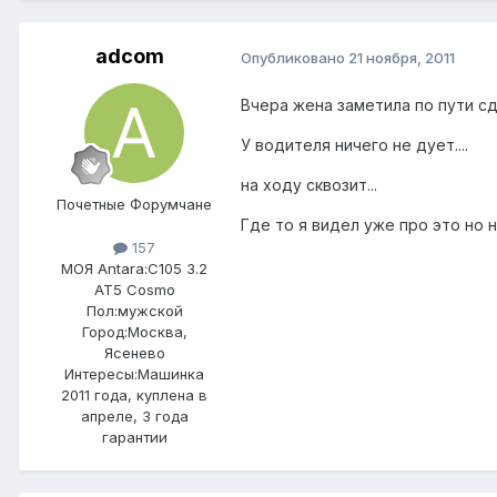
adcom
Опубликовано
21 ноября, 2011
Вчера жена заметила по пути сд
У водителя ничего не дует....
на ходу сквозит...
Почетные Форумчане
Где то я видел уже про это но н
157
МОЯ Antara:
C105 3.2
AT5 Cosmo
Пол:
мужской
Город:
Москва,
Ясенево
Интересы:
Машинка
2011 года, куплена в
апреле, 3 года
гарантии