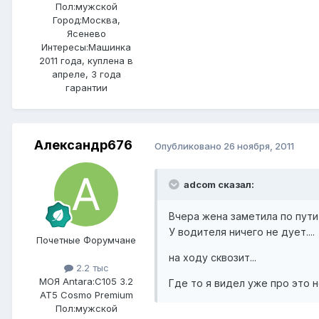
Пол:
мужской
Город:
Москва,
Ясенево
Интересы:
Машинка
2011 года, куплена в
апреле, 3 года
гарантии
Александр676
Опубликовано
26 ноября, 2011
adcom сказал:
Вчера жена заметила по пути 
У водителя ничего не дует....
Почетные Форумчане
на ходу сквозит...
2.2 тыс
МОЯ Antara:
C105 3.2
Где то я видел уже про это н
AT5 Cosmo Premium
Пол:
мужской