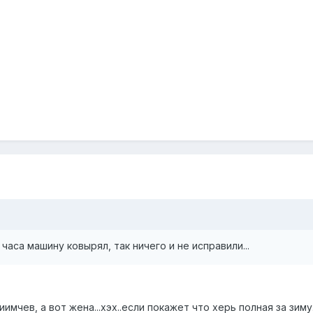
часа машину ковырял, так ничего и не исправили...
иимчев, а вот жена...хэх..если покажет что херь полная за зиму