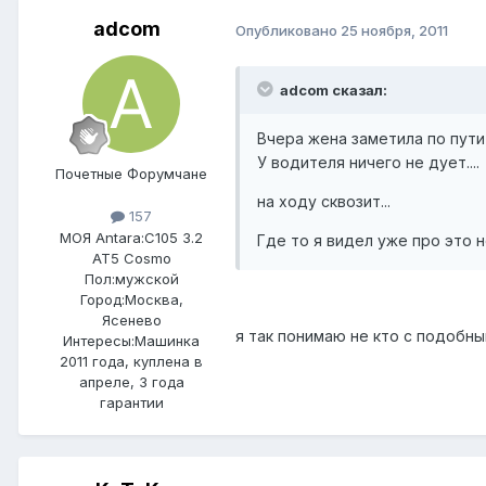
adcom
Опубликовано
25 ноября, 2011
adcom сказал:
Вчера жена заметила по пути 
У водителя ничего не дует....
Почетные Форумчане
на ходу сквозит...
157
МОЯ Antara:
C105 3.2
Где то я видел уже про это н
AT5 Cosmo
Пол:
мужской
Город:
Москва,
Ясенево
я так понимаю не кто с подобны
Интересы:
Машинка
2011 года, куплена в
апреле, 3 года
гарантии