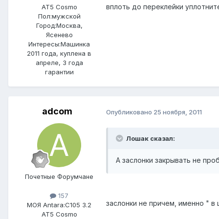
вплоть до переклейки уплотните
AT5 Cosmo
Пол:
мужской
Город:
Москва,
Ясенево
Интересы:
Машинка
2011 года, куплена в
апреле, 3 года
гарантии
adcom
Опубликовано
25 ноября, 2011
Лошак сказал:
А заслонки закрывать не про
Почетные Форумчане
157
заслонки не причем, именно " в
МОЯ Antara:
C105 3.2
AT5 Cosmo