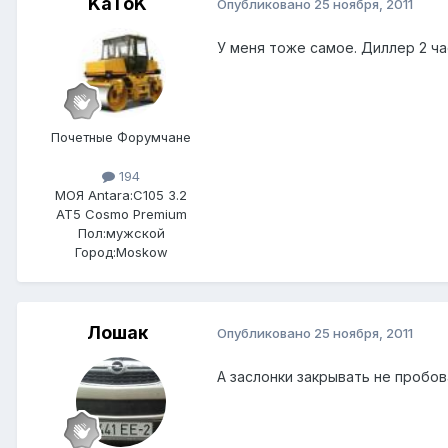
KaToK
Опубликовано
25 ноября, 2011
У меня тоже самое. Диллер 2 час
Почетные Форумчане
194
МОЯ Antara:
C105 3.2
AT5 Cosmo Premium
Пол:
мужской
Город:
Moskow
Лошак
Опубликовано
25 ноября, 2011
А заслонки закрывать не пробо