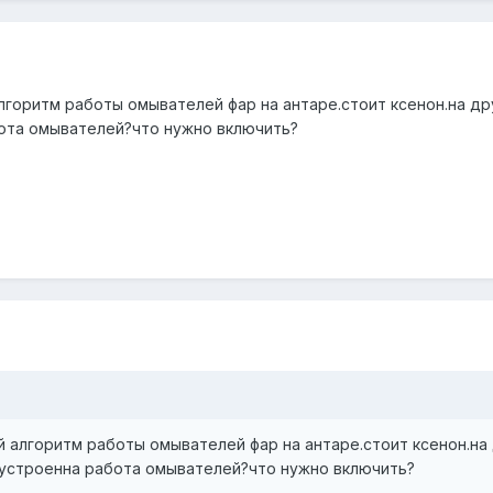
лгоритм работы омывателей фар на антаре.стоит ксенон.на др
бота омывателей?что нужно включить?
 алгоритм работы омывателей фар на антаре.стоит ксенон.на 
ь устроенна работа омывателей?что нужно включить?