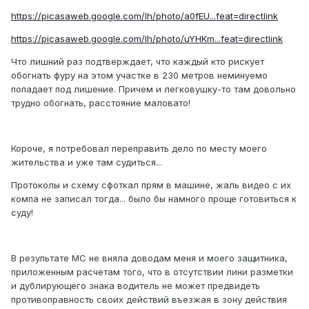
https://picasaweb.google.com/lh/photo/a0fEU...feat=directlink
https://picasaweb.google.com/lh/photo/uYHKm...feat=directlink
Что лишний раз подтверждает, что каждый кто рискует
обогнать фуру на этом участке в 230 метров неминуемо
попадает под лишение. Причем и легковушку-то там довольно
трудно обогнать, расстояние маловато!
Короче, я потребовал переправить дело по месту моего
жительства и уже там судиться...
Протоколы и схему сфоткал прям в машине, жаль видео с их
компа не записал тогда... было бы намного проще готовиться к
суду!
В результате МС не вняла доводам меня и моего защитника,
приложенным расчетам того, что в отсутствии лини разметки
и дублирующего знака водитель не может предвидеть
противоправность своих действий въезжая в зону действия