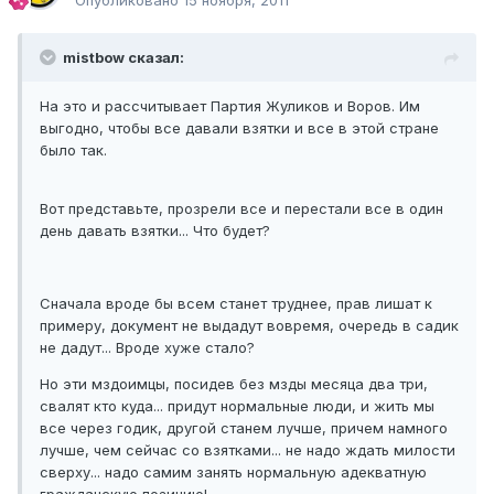
Опубликовано
15 ноября, 2011
mistbow сказал:
На это и рассчитывает Партия Жуликов и Воров. Им
выгодно, чтобы все давали взятки и все в этой стране
было так.
Вот представьте, прозрели все и перестали все в один
день давать взятки... Что будет?
Сначала вроде бы всем станет труднее, прав лишат к
примеру, документ не выдадут вовремя, очередь в садик
не дадут... Вроде хуже стало?
Но эти мздоимцы, посидев без мзды месяца два три,
свалят кто куда... придут нормальные люди, и жить мы
все через годик, другой станем лучше, причем намного
лучше, чем сейчас со взятками... не надо ждать милости
сверху... надо самим занять нормальную адекватную