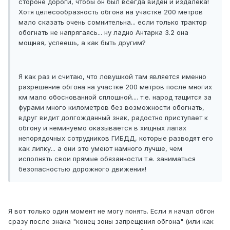
стороне дороги, чтобы он был всегда виден и издалека!
Хотя целесообразность обгона на участке 200 метров
мало сказать очень сомнительна... если только трактор
обогнать не напрягаясь... ну ладно Антарка 3.2 она
мощная, успеешь, а как быть другим?
Я как раз и считаю, что ловушкой там является именно
разрешение обгона на участке 200 метров после многих
км мало обоснованной сплошной.... т.е. народ тащится за
фурами много километров без возможности обогнать,
вдруг видит долгожданный знак, радостно приступает к
обгону и неминуемо оказывается в хищных лапах
непорядочных сотрудников ГИБДД, которые разводят его
как липку... а они это умеют намного лучше, чем
исполнять свои прямые обязанности т.е. заниматься
безопасностью дорожного движения!
Я вот только один момент не могу понять. Если я начал обгон
сразу после знака "конец зоны запрещения обгона" (или как