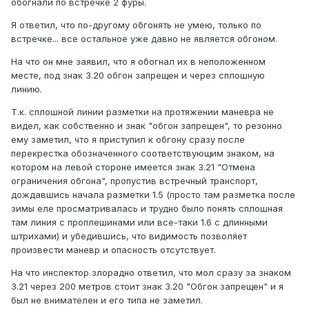
обогнали по встречке 2 фуры.
Я ответил, что по-другому обгонять не умею, только по
встречке... все остальное уже давно не является обгоном.
На что он мне заявил, что я обогнал их в неположенном
месте, под знак 3.20 обгон запрещен и через сплошную
линию.
Т.к. сплошной линии разметки на протяжении маневра не
видел, как собственно и знак "обгон запрещен", то резонно
ему заметил, что я приступил к обгону сразу после
перекрестка обозначенного соответствующим знаком, на
котором на левой стороне имеется знак 3.21 "Отмена
ограничения обгона", пропустив встречный транспорт,
дождавшись начала разметки 1.5 (просто там разметка после
зимы еле просматривалась и трудно было понять сплошная
там линия с проплешинами или все-таки 1.6 с длинными
штрихами) и убедившись, что видимость позволяет
произвести маневр и опасность отсутствует.
На что инспектор злорадно ответил, что мол сразу за знаком
3.21 через 200 метров стоит знак 3.20 "Обгон запрещен" и я
был не внимателен и его типа не заметил.