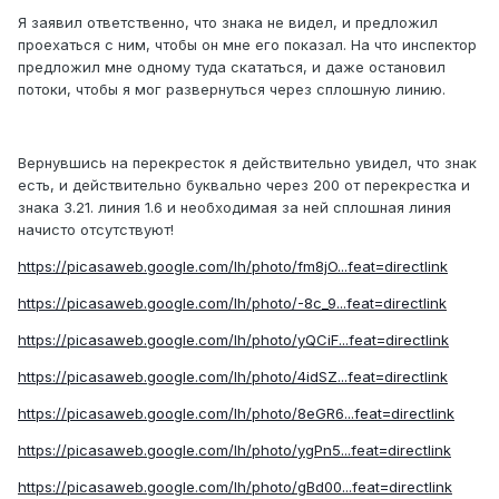
Я заявил ответственно, что знака не видел, и предложил
проехаться с ним, чтобы он мне его показал. На что инспектор
предложил мне одному туда скататься, и даже остановил
потоки, чтобы я мог развернуться через сплошную линию.
Вернувшись на перекресток я действительно увидел, что знак
есть, и действительно буквально через 200 от перекрестка и
знака 3.21. линия 1.6 и необходимая за ней сплошная линия
начисто отсутствуют!
https://picasaweb.google.com/lh/photo/fm8jO...feat=directlink
https://picasaweb.google.com/lh/photo/-8c_9...feat=directlink
https://picasaweb.google.com/lh/photo/yQCiF...feat=directlink
https://picasaweb.google.com/lh/photo/4idSZ...feat=directlink
https://picasaweb.google.com/lh/photo/8eGR6...feat=directlink
https://picasaweb.google.com/lh/photo/ygPn5...feat=directlink
https://picasaweb.google.com/lh/photo/gBd00...feat=directlink