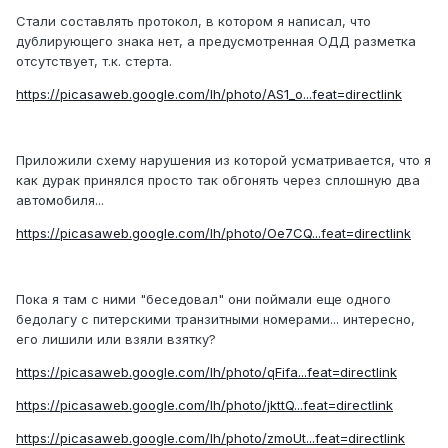
Стали составлять протокол, в котором я написал, что
дублирующего знака нет, а предусмотренная ОДД разметка
отсутствует, т.к. стерта.
https://picasaweb.google.com/lh/photo/AS1_o...feat=directlink
Приложили схему нарушения из которой усматривается, что я
как дурак принялся просто так обгонять через сплошную два
автомобиля...
https://picasaweb.google.com/lh/photo/Oe7CQ...feat=directlink
Пока я там с ними "беседовал" они поймали еще одного
бедолагу с питерскими транзитными номерами... интересно,
его лишили или взяли взятку?
https://picasaweb.google.com/lh/photo/qFifa...feat=directlink
https://picasaweb.google.com/lh/photo/jkttQ...feat=directlink
https://picasaweb.google.com/lh/photo/zmoUt...feat=directlink