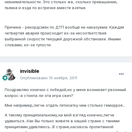
невнимательности. Это столько же, сколько превышении,
пьянка и езда по встречке вместе взятые.
Причина - рекордсмен по ДТП вообще не наказуема. Каждая
четвертая авария происходит из-за несоответствия
выбранной скорости текущей дорожной обстановке. Иными
словами, из-за тупости.
invisible
Опубликовано
15 ноября, 2011
Поздравляю конечно с победой,но у меня возникает резонный
вопрос-а стоила ли эта игра свеч?
Мне например,легче отдать пятихатку.чем столько геморроя...
А такому принципиальному,на мой взгляд конечно,легче
удавиться...Как Вы только живете в нашей стране с такими
принципами,удивляюсь...В стране,насквозь пропитанной