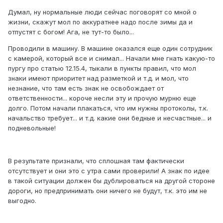
Думал, ну нормальные люди сейчас поговорят со мной о
жизни, скажут мол по аккуратнее надо после зимы да и
отпустят с богом! Ага, не тут-то было...
Проводили в машину. В машине оказался еще один сотрудник
с камерой, который все и снимал... Начали мне гнать какую-то
пургу про статью 12.15.4, тыкали в пункты правил, что мол
знаки имеют приоритет над разметкой и т.д. и мол, что
незнание, что там есть знак не освобождает от
ответственности... короче несли эту и прочую мурню еще
долго. Потом начали плакаться, что им нужны протоколы, т.к.
начальство требует... и т.д. какие они бедные и несчастные... и
подневольные!
В результате признали, что сплошная там фактически
отсутствует и они это с утра сами проверили! А знак по идее
в такой ситуации должен бы дублироваться на другой стороне
дороги, но предпринимать они ничего не будут, т.к. это им не
выгодно.