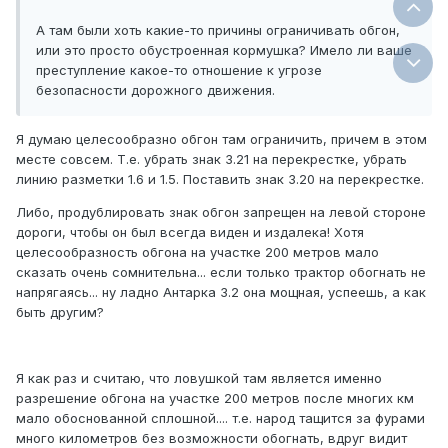
А там были хоть какие-то причины ограничивать обгон,
или это просто обустроенная кормушка? Имело ли ваше
преступление какое-то отношение к угрозе
безопасности дорожного движения.
Я думаю целесообразно обгон там ограничить, причем в этом
месте совсем. Т.е. убрать знак 3.21 на перекрестке, убрать
линию разметки 1.6 и 1.5. Поставить знак 3.20 на перекрестке.
Либо, продублировать знак обгон запрещен на левой стороне
дороги, чтобы он был всегда виден и издалека! Хотя
целесообразность обгона на участке 200 метров мало
сказать очень сомнительна... если только трактор обогнать не
напрягаясь... ну ладно Антарка 3.2 она мощная, успеешь, а как
быть другим?
Я как раз и считаю, что ловушкой там является именно
разрешение обгона на участке 200 метров после многих км
мало обоснованной сплошной.... т.е. народ тащится за фурами
много километров без возможности обогнать, вдруг видит