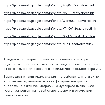
https://picasaweb.google.com/lh/photo/2dq0y...feat=directlink
https://picasaweb.google.com/lh/photo/Iv599...feat=directlink
https://picasaweb.google.com/lh/photo/WoWUU...feat=directlink
https://picasaweb.google.com/lh/photo/kTmQY...feat=directlink
https://picasaweb.google.com/lh/photo/GgUR7...feat=directlink
https://picasaweb.google.com/lh/photo/nu7_t...feat=directlink
Я подумал, что вероятно, просто не заметил знака при
подготовке к обгону, т.к. при обгоне водитель смотрит слева
от обгоняемого автомобиля и не видит что находится справа...
Вернувшись к гаишникам, сказал, что действительно знак-то
есть, но это издевательство - на федеральной трассе
выделять на обгон 200 метров и не дублировать знак 3.20
"Обгон запрещен" на левой стороне дороги в отсутствии
линий разметки.