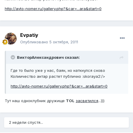
http://avto-nomer.ru/gallery.php?&car=...ara&start=0
Evpatiy
Опубликовано
5 октября, 2011
ВикторАлександрович сказал:
Где то было уже у нас, баян, но наткнулся сново
Колиичество антар растет публично :skoraya2:/>
http://avto-nomer.ru/gallery.php?&car=...ara&start=0
Тут наш одноклубник дружище
TOL
засветился
...)))
2 недели спустя...