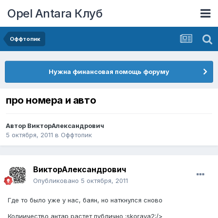
Opel Antara Клуб
Оффтопик
Нужна финансовая помощь форуму
про номера и авто
Автор
ВикторАлександрович
5 октября, 2011
в
Оффтопик
ВикторАлександрович
Опубликовано
5 октября, 2011
Где то было уже у нас, баян, но наткнулся сново
Колиичество антар растет публично :skoraya2:/>