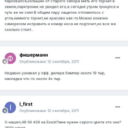
парковался,колышек от старого забора мать его торчал в
земле,парктроник не увидел его,а сегодня утром тронулся и
чуть ее не снял.В общем пару защелок отломилось с
угла,немного торчит,не красиво как-то.Можно конечно
саморезом исправить и комар носа не подточит,но все же
сколько стоит..
фишерманн
Опубликовано
12 сентября, 2011
Недавно узнавал у офф. дилера бампер около 19 тыр,
накладка что-то около 4х тыр.
I_first
Опубликовано
12 сентября, 2011
О нашел,48 06 429 на Exsist?мне нужен серого цвета это оно?
2500 стоит..