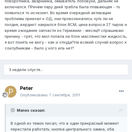
поворотника, аварнийка, омыватель лобовухи, дальняк не
включался. ПРичём пару дней трабла была плавающая - то
появиться то исчезнет. Во время очередной активации
проблемы приехал к ОД, они провозюкались чуть ли не
полдня, вердикт: накрылся блок ВСМ, цена вопроса 27 тыров и
время ожидание запчасти из Германии - месяц!!! спрашиваю
причину - грят, что мол попала на блок маслянистая жидкость,
я вот понять не могу - как и откуда?На всякий случай вопрос к
соклубникам - было у кого иль нет?
3 недели спустя...
Peter
Опубликовано
7 сентября, 2011
Мэлех сказал:
В одной из темок писал, что в один прекрасный момент
перестала работать: кнопка центрального замка, оба