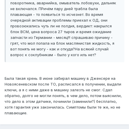
поворотника, аварнийка, омыватель лобовухи, дальняк
не включался. ПРичём пару дней трабла была
плавающая - то появиться то исчезнет. Во время
очередной активации проблемы приехал к ОД, они
провозюкались чуть ли не полдня, вердикт: накрылся
блок ВСМ, цена вопроса 27 тыров и время ожидание
запчасти из Германии - месяц!!! спрашиваю причину -
грят, что мол попала на блок маслянистая жидкость, я
вот понять не могу - как и откуда?На всякий случай
вопрос к соклубникам - было у кого иль нет?
Была такая хрень. В июне забирал машину в Дженсере на
Новоясеневском после ТО, расписался в получении, выдали
ключи, а я с ними даже в машину залезть не смог. Сдал
обратно, долго не могли понять, в чем дело, потом выяснили,
что дело в этом датчике, починили (заменили?) бесплатно,
хотя гарантия уже закончилась. Симптомы были те же, но не
плавающие.