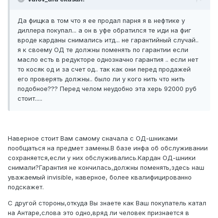
Да фищка в том что я ее продал парня я в нефтике у
диллера покупал... а он в уфе обратился те иди на фиг
вроде карданы снимались итд... не гарантийный случай..
я к своему ОД те должны поменять по гарантии если
масло есть в редукторе однозначно гарантия .. если нет
то косяк од и за счет од.. так как они перед продажей
его проверять должны.. было ли у кого нить что нить
подобное??? Перед челом неудобно эта херь 92000 руб
стоит.....
Наверное стоит Вам самому сначала с ОД-шниками
пообщаться на предмет замены.В базе инфа об обслуживании
сохраняется,если у них обслуживались.Кардан ОД-шники
снимали?Гарантия не кончилась,должны поменять,здесь наш
уважаемый invisible, наверное, более квалифицированно
подскажет.
С другой стороны,откуда Вы знаете как Ваш покупатель катал
на Антаре,слова это одно,вряд ли человек признается в