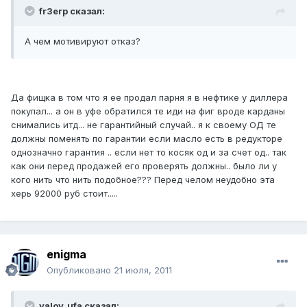
fr3erp сказал:
А чем мотивируют отказ?
Да фищка в том что я ее продал парня я в нефтике у диллера
покупал... а он в уфе обратился те иди на фиг вроде карданы
снимались итд... не гарантийный случай.. я к своему ОД те
должны поменять по гарантии если масло есть в редукторе
однозначно гарантия .. если нет то косяк од и за счет од.. так
как они перед продажей его проверять должны.. было ли у
кого нить что нить подобное??? Перед челом неудобно эта
херь 92000 руб стоит.....
enigma
Опубликовано
21 июля, 2011
valov_ufa сказал: