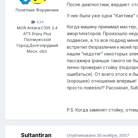
После диагностики, вердикт: ст
Почетные Форумчане
У них была уже одна "Каптива" 
434
Когда машину принимал мастер, 
МОЯ Antara:
C105 2.4
амортизаторов. Произошло недор
AT5 Enjoy Plus
Пол:
мужской
подвеске, а то всё подряд мен
Город:
Долгопрудный
встретил безразличия к моей п
Моск. обл.
нашли “недотяг” некоторых элем
пассажира (раньше такого не бы
лично проверил стойку (подозре
ошибаться). От всего этого я бы
(хорошее) отношение впервые! (
просто повезло!? Рассказал, Sul
P.S. Когда заменят стойку, отпи
Sultantiran
Опубликовано
26 ноября, 2007