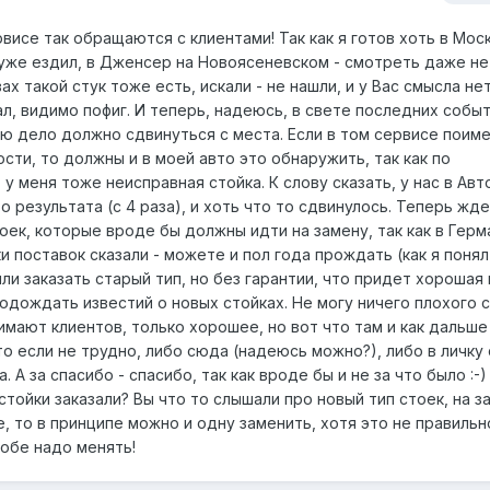
рвисе так обращаются с клиентами! Так как я готов хоть в Мос
 уже ездил, в Дженсер на Новоясеневском - смотреть даже не
ах такой стук тоже есть, искали - не нашли, и у Вас смысла нет
ал, видимо пофиг. И теперь, надеюсь, в свете последних событ
аю дело должно сдвинуться с места. Если в том сервисе поим
ти, то должны и в моей авто это обнаружить, так как по
 меня тоже неисправная стойка. К слову сказать, у нас в Авт
о результата (с 4 раза), и хоть что то сдвинулось. Теперь жд
оек, которые вроде бы должны идти на замену, так как в Герм
и поставок сказали - можете и пол года прождать (как я понял
ли заказать старый тип, но без гарантии, что придет хорошая 
одождать известий о новых стойках. Не могу ничего плохого 
мают клиентов, только хорошее, но вот что там и как дальше
 что если не трудно, либо сюда (надеюсь можно?), либо в личк
 А за спасибо - спасибо, так как вроде бы и не за что было :-)
стойки заказали? Вы что то слышали про новый тип стоек, на з
е, то в принципе можно и одну заменить, хотя это не правильно
 обе надо менять!