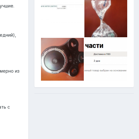
лучшие.
едний),
имерно из
ать с