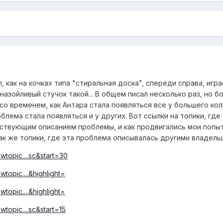
 как на кочках типа "стиральная доска", спереди справа, игра
назойливый стучок такой... В общем писал несколько раз, но б
о со временем, как Антара стала появляться все у большего ко
блема стала появляться и у других. Вот ссылки на топики, где
тствующим описанием проблемы, и как продвигались мои попы
ак же топики, где эта проблема описывалась другими владель
wtopic....sc&start=30
wtopic....&highlight=
wtopic....&highlight=
wtopic....sc&start=15