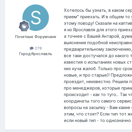
Хотелось бы узнать, в каком се
прием" приехать. И в общем то
этому поводу! Сказали на каптив
я из Ярославля для этого приех
а точнее с Вашей Антарой, дум
Почетные Форумчане
выяснения подобной неисправнос
278
предварительному заключению, у
Город:
Ярославль
все таки достучался до какого т
известия о испытаниях новых ст
них куча жалоб. Только про срок
новые, и про старые)! Предложи
проездит, неизвестно. Решили п
про менеджеров, которые прини
происходит - как то туго... Так
координаты того самого сервиса.
вопросы на засыпку - Вам какие 
этим, что стоят? Если тип тот ж
если новый тип - то однозначно