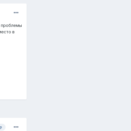
и проблемы
место в
р