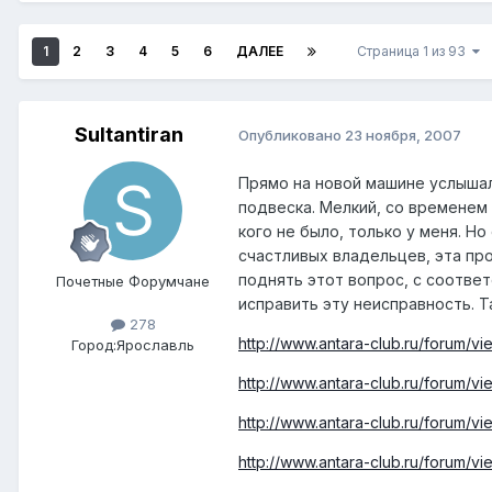
1
2
3
4
5
6
ДАЛЕЕ
Страница 1 из 93
Sultantiran
Опубликовано
23 ноября, 2007
Прямо на новой машине услышал,
подвеска. Мелкий, со временем 
кого не было, только у меня. Н
счастливых владельцев, эта про
поднять этот вопрос, с соотве
Почетные Форумчане
исправить эту неисправность. Т
278
http://www.antara-club.ru/forum/vie
Город:
Ярославль
http://www.antara-club.ru/forum/vie
http://www.antara-club.ru/forum/vie
http://www.antara-club.ru/forum/vie