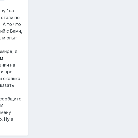
кву "на
 стали по
. А то что
ий с Вами,
ели опыт
омире, я
ем
ании на
 и про
и сколько
сказать
у сообщите
 И
амену
. Ну а