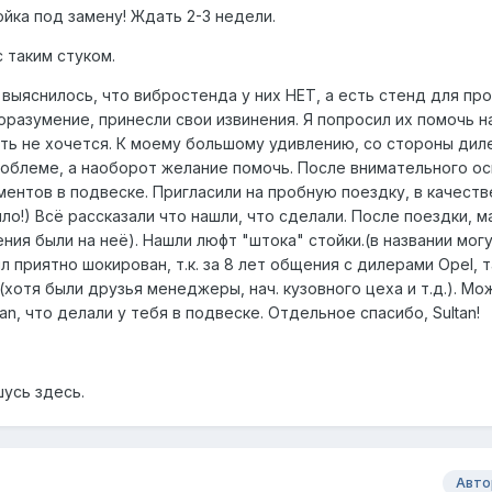
ойка под замену! Ждать 2-3 недели.
с таким стуком.
выяснилось, что вибростенда у них НЕТ, а есть стенд для пр
азумение, принесли свои извинения. Я попросил их помочь на
ять не хочется. К моему большому удивлению, со стороны диле
роблеме, а наоборот желание помочь. После внимательного о
ентов в подвеске. Пригласили на пробную поездку, в качеств
ло!) Всё рассказали что нашли, что сделали. После поездки, 
ния были на неё). Нашли люфт "штока" стойки.(в названии мог
л приятно шокирован, т.к. за 8 лет общения с дилерами Opel, 
хотя были друзья менеджеры, нач. кузовного цеха и т.д.). Мо
tan, что делали у тебя в подвеске. Отдельное спасибо, Sultan!
шусь здесь.
Авто