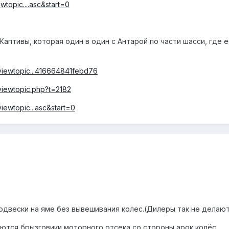
wtopic....asc&start=0
Каптивы, которая один в один с Антарой по части шасси, где е
/viewtopic...416664841febd76
viewtopic.php?t=2182
iewtopic...asc&start=0
двески на яме без вывешивания колес.(Дилеры так не делают
аются брызговики моторного отсека со стороны арок колёс.