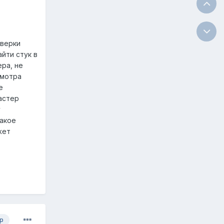
оверки
йти стук в
ра, не
смотра
е
мастер
у
такое
жет
р