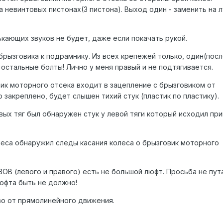
 невинтовых пистонах(3 пистона). Выход один - заменить на 
ькающих звуков не будет, даже если покачать рукой.
брызговика к подрамнику. Из всех крепежей только, один(посл
 остальные болты! Лично у меня правый и не подтягивается.
ик моторного отсека входит в зацепление с брызговиком от
о закреплено, будет слышен тихий стук (пластик по пластику).
вых тяг был обнаружен стук у левой тяги который исходил пр
олеса обнаружил следы касания колеса о брызговик моторного
ОВ (левого и правого) есть не большой люфт. Просьба не пут
юфта быть не должно!
во от прямолинейного движения.