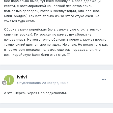
все нормально было, тут взял машину в 4 раза дороже (и
кстати, с автомировской нашлепкой что автомобиль
полностью проверен, готов к эксплуатации, бла-бла-бла...
Блин, обидно!) Так вот, только из-за этого стука очень не
хочется туда ехать.
Сборка у меня корейская (но в салоне уже стояла темно-
синяя питерская). Питерская по качяеству сборки не
понравилась. Не могу точно объяснить почему, может просто
темно-синий цвет антаре не идет... Не знаю. Но после того как
я посмотрел-посидел-полазил, еще раз порадовался, что
взял корейскую (хотя блин этот стук...)))
ivdvi
Опубликовано
20 ноября, 2007
А что Шерхан через Саn подключали?