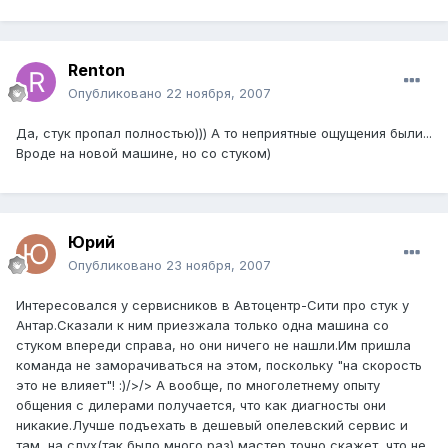
Renton
Опубликовано
22 ноября, 2007
Да, стук пропал полностью))) А то неприятные ощущения были...
Вроде на новой машине, но со стуком)
Юрий
Опубликовано
23 ноября, 2007
Интересовался у сервисников в Автоцентр-Сити про стук у
Антар.Сказали к ним приезжала только одна машина со
стуком впереди справа, но они ничего не нашли.Им пришла
команда не заморачиваться на этом, поскольку "на скорость
это не влияет"! :)/>/> А вообще, по многолетнему опыту
общения с дилерами получается, что как диагносты они
никакие.Лучше подъехать в дешевый опелевский сервис и
там, на слух(так было много раз) мастер точно скажет, что не