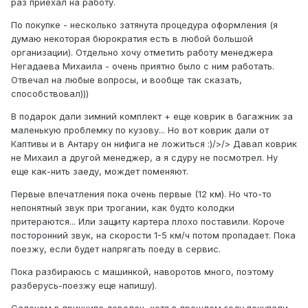
раз приехал на работу.
По покупке - несколько затянута процедура оформления (я
думаю некоторая бюрократия есть в любой большой
организации). Отдельно хочу отметить работу менеджера
Негадаева Михаила - очень приятно было с ним работать.
Отвечал на любые вопросы, и вообще так сказать,
способствовал)))
В подарок дали зимний комплект + еще коврик в багажник за
маленькую проблемку по кузову... Но вот коврик дали от
Каптивы и в Антару он нифига не ложиться :)/>/> Давал коврик
не Михаил а другой менеджер, а я сдуру не посмотрел. Ну
еще как-нить заеду, мождет поменяют.
Первые впечатления пока очень первые (12 км). Но что-то
непонятный звук при трогании, как будто колодки
притераются... Или защиту картера плохо поставили. Короче
посторонний звук, на скорости 1-5 км/ч потом пропадает. Пока
поезжу, если будет напрягать поеду в сервис.
Пока разбираюсь с машинкой, наворотов много, поэтому
разберусь-поезжу еще напишу).