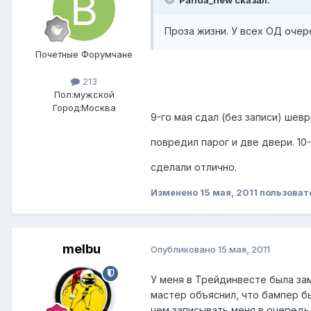
Проза жизни. У всех ОД очер
Почетные Форумчане
213
Пол:
мужской
Город:
Москва
9-го мая сдал (без записи) шевр
повредил парог и две двери. 10-
сделали отлично.
Изменено
15 мая, 2011
пользоват
melbu
Опубликовано
15 мая, 2011
У меня в Трейдинвесте была за
мастер объяснил, что бампер бы
чем записывать меня в очередь