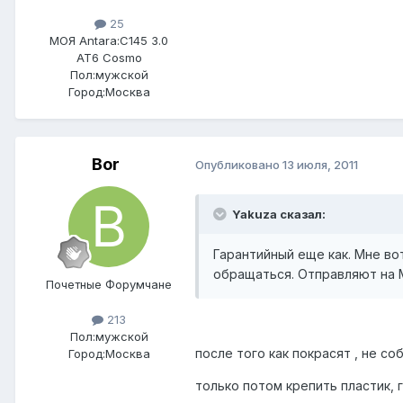
25
МОЯ Antara:
C145 3.0
AT6 Cosmo
Пол:
мужской
Город:
Москва
Bor
Опубликовано
13 июля, 2011
Yakuza сказал:
Гарантийный еще как. Мне во
обращаться. Отправляют на М
Почетные Форумчане
213
Пол:
мужской
после того как покрасят , не с
Город:
Москва
только потом крепить пластик, 