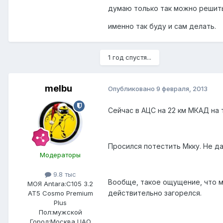
думаю только так можно решить
именно так буду и сам делать.
1 год спустя...
melbu
Опубликовано
9 февраля, 2013
Сейчас в АЦС на 22 км МКАД на 
Просился потестить Мкку. Не да
Модераторы
9.8 тыс
Вообще, такое ощущение, что м
МОЯ Antara:
C105 3.2
действительно загорелся.
AT5 Cosmo Premium
Plus
Пол:
мужской
Город:
Москва ЦАО