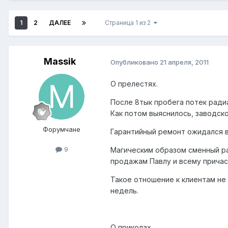
1
2
ДАЛЕЕ
Страница 1 из 2
Massik
Опубликовано
21 апреля, 2011
О прелестях.
После 8тык пробега потек радиа
Как потом выяснилось, заводско
Форумчане
Гарантийный ремонт ожидался в
9
Магическим образом сменный ра
продажам Павлу и всему причас
Такое отношение к клиентам не
недель.
О приколах.