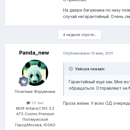
На двери багажника по низу по
случай негарантийный. Очень см
4 недели спустя...
Panda_new
Опубликовано
15 мая, 2011
Yakuza сказал:
Гарантийный еще как. Мне во
обращаться. Отправляют на М
Почетные Форумчане
1.5 тыс
Проза жизни. У всех ОД очеред
МОЯ Antara:
C105 3.2
AT5 Cosmo Premium
Пол:
мужской
Город:
Москва, ЮЗАО