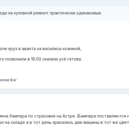
еди на кузовной ремонт практически одинаковые.
оле круз в аванта на василисы кожиной,
го позвонили в 16.00 сказали усё гатова.
елем Bor
мена бампера по страховке на Астре. (Бампера поставляются 
л на складе а в тот день красились две машины в тот же цвет
.