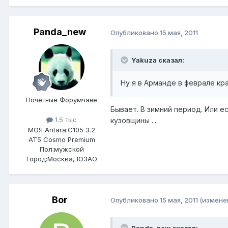
Panda_new
Опубликовано
15 мая, 2011
Yakuza сказал:
Ну я в Арманде в феврале кр
Почетные Форумчане
Бывает. В зимний период. Или е
1.5 тыс
кузовщины ....
МОЯ Antara:
C105 3.2
AT5 Cosmo Premium
Пол:
мужской
Город:
Москва, ЮЗАО
Bor
Опубликовано
15 мая, 2011
(измене
Panda_new сказал: