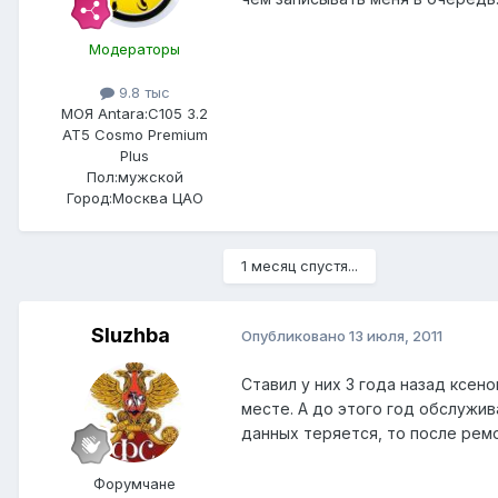
Модераторы
9.8 тыс
МОЯ Antara:
C105 3.2
AT5 Cosmo Premium
Plus
Пол:
мужской
Город:
Москва ЦАО
1 месяц спустя...
Sluzhba
Опубликовано
13 июля, 2011
Ставил у них 3 года назад ксено
месте. А до этого год обслужива
данных теряется, то после ремон
Форумчане