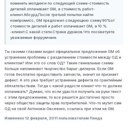
поменять молдинги по следующей схеме-стоимость
деталей оплачивает GM, а стоимость работ-
клиент.Абсурд.После третьей попытки найти
компромисс, GM предложил следующюю схему:90%от
стоимости деталей и работ оплачивает GM, а 10 %
-клиент.С какой стати.Страна дураков.Что посоветуете
уважаемые форрумчане.
Ты своими глазами видел официальное предложение GM об
устранении проблемы с разделением стоимости между ОД и
клиентом? Или это со слов ОД? Такие гениальные схемы
больше напоминают творчество барыг-дилеров. Если GM
готов бесплатно предоставить запчасти, значит он признает
дефект. А это уже требует устранение дефекта по грантийным
обязательствам. Тогда с какой радости клиент что-то должен
оплачивать? Думаю, что если удастся получить на руки текст
с этим предложением, то все решится достаточно просто
через общество защиты прав потребителей. Что-то мутит сам
ОД на свой Антонова-Овсеенко, ссылась при этом на GM.
Изменено
12 февраля, 2011
пользователем Панда