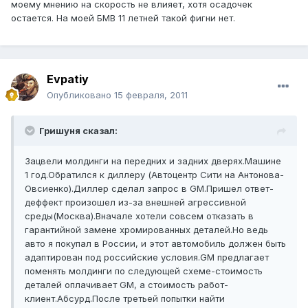
моему мнению на скорость не влияет, хотя осадочек
остается. На моей БМВ 11 летней такой фигни нет.
Evpatiy
Опубликовано
15 февраля, 2011
Гришуня сказал:
Зацвели молдинги на передних и задних дверях.Машине
1 год.Обратился к диллеру (Автоцентр Сити на Антонова-
Овсиенко).Диллер сделал запрос в GM.Пришел ответ-
деффект произошел из-за внешней агрессивной
среды(Москва).Вначале хотели совсем отказать в
гарантийной замене хромированных деталей.Но ведь
авто я покупал в России, и этот автомобиль должен быть
адаптирован под российские условия.GM предлагает
поменять молдинги по следующей схеме-стоимость
деталей оплачивает GM, а стоимость работ-
клиент.Абсурд.После третьей попытки найти