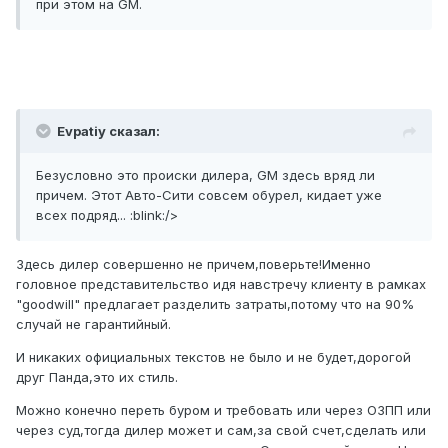
при этом на GM.
Evpatiy сказал:
Безусловно это происки дилера, GM здесь вряд ли
причем. Этот Авто-Сити совсем обурел, кидает уже
всех подряд... :blink:/>
Здесь дилер совершенно не причем,поверьте!Именно
головное представительство идя навстречу клиенту в рамках
"goodwill" предлагает разделить затраты,потому что на 90%
случай не гарантийный.
И никаких официальных текстов не было и не будет,дорогой
друг Панда,это их стиль.
Можно конечно переть буром и требовать или через ОЗПП или
через суд,тогда дилер может и сам,за свой счет,сделать или