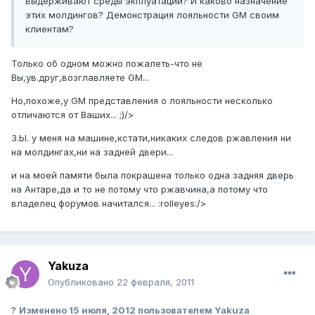
выдерживают среды экплуатации? И каково назначение
этих молдингов? Демонстрация лояльности GM своим
клиентам?
Только об одном можно пожалеть-что не
Вы,ув.друг,возглавляете GM...
Но,похоже,у GM представления о лояльности несколько
отличаются от Ваших... ;)/>
З.Ы. у меня на машине,кстати,никаких следов ржавления ни
на молдингах,ни на задней двери...
и на моей памяти была покрашена только одна задняя дверь
на Антаре,да и то не потому что ржавчина,а потому что
владелец форумов начитался... :rolleyes:/>
Yakuza
Опубликовано
22 февраля, 2011
?
Изменено
15 июля, 2012
пользователем Yakuza