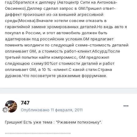
год.Обратился к диллеру (Автоцентр Сити на Антонова-
Овсиенко).Диллер сделал запрос в GM.Пришел ответ-
деффект произошел из-за внешней агрессивной
среды(Москва).Вначале хотели совсем отказать в
гарантийной замене хромированных деталей.Но ведь авто я
покупал в России, и этот автомобиль должен быть
адаптирован под российские условия.GM предлагает
поменять молдинги по следующей схеме-стоимость деталей
оплачивает GM, а стоимость работ-клиент.Абсурд.После
третьей попытки найти компромисс, GM предложил
следующюю схему:90%от стоимости деталей и работ
оплачивает GM, а 10 % -клиент.С какой стати.Страна
дураков.Что посоветуете уважаемые форрумчане.
747
Опубликовано
11 февраля, 2011
Гришуня! Есть уже тема : "Ржавеем потихоньку".
........................................................................